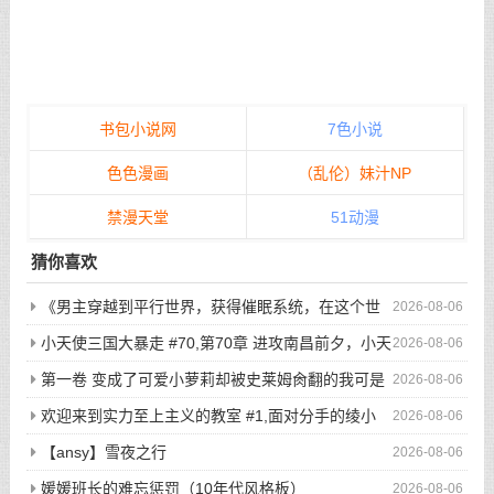
书包小说网
7色小说
色色漫画
（乱伦）妹汁NP
禁漫天堂
51动漫
猜你喜欢
《男主穿越到平行世界，获得催眠系统，在这个世
2026-08-06
界当中，所有人都听从小天的安排...》/哪怕男主在街上闲逛，
小天使三国大暴走 #70,第70章 进攻南昌前夕，小天
2026-08-06
选好目标后，直接敲门，开始玩弄户主的老婆与女儿...
使二次元写真集显魅力
第一卷 变成了可爱小萝莉却被史莱姆肏翻的我可是
2026-08-06
看了亿万本小黄书的老司机啊！ #7,渴望被肏翻的我居然只是个
欢迎来到实力至上主义的教室 #1,面对分手的绫小
2026-08-06
小萝莉
路，轻井泽的最后请求是
【ansy】雪夜之行
2026-08-06
媛媛班长的难忘惩罚（10年代风格板）
2026-08-06