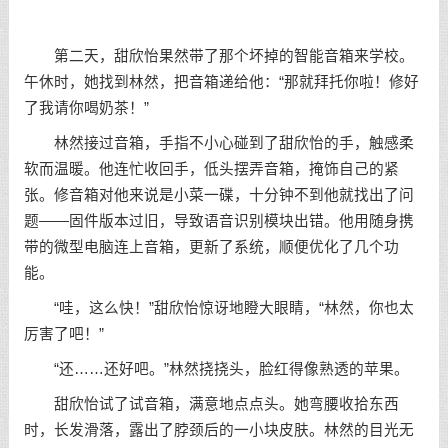
第二天，甜欣怡果然带了那个坏掉的智能音箱来学校。
午休时，她找到林然，把音箱递给他：“那就拜托你啦！修好
了我请你喝奶茶！”
林然接过音箱，手指不小心碰到了甜欣怡的手，触感柔
软而温暖。他连忙收回手，低头摆弄音箱，掩饰自己的紧
张。修音箱对他来说是小菜一碟，十分钟不到他就找出了问
题——固件版本过旧，导致语音识别模块出错。他用随身携
带的微型电脑连上音箱，更新了系统，顺便优化了几个功
能。
“哇，这么快！”甜欣怡惊讶地瞪大眼睛，“林然，你也太
厉害了吧！”
“还……还好吧。”林然挠挠头，脸红得像熟透的苹果。
甜欣怡试了试音箱，满意地点点头。她弯腰收拾东西
时，长发滑落，露出了脖颈后的一小块皮肤。林然的目光无