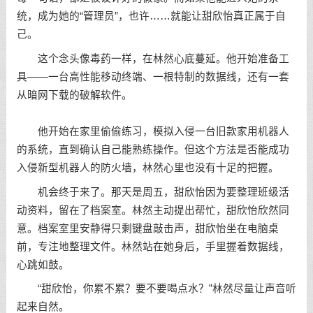
统，成为她的“管理员”，也许……就能让甜欣怡真正属于自
己。
这个念头像毒药一样，在林然心底蔓延。他开始准备工
具——一台高性能移动终端、一根特制的数据线，还有一套
从暗网下载的破解软件。
他开始在家里偷偷练习，模拟入侵一台旧款家用机器人
的系统，直到确认自己能熟练操作。但这个方法是否能成功
入侵新型机器人的防火墙，林然心里也没有十足的把握。
机会终于来了。那天是周五，甜欣怡因为要整理班级活
动资料，留在了档案室。林然主动提出帮忙，甜欣怡欣然同
意。档案室里安静得只剩键盘敲击声，甜欣怡坐在电脑桌
前，专注地整理文件。林然站在她身后，手里握着数据线，
心跳如鼓。
“甜欣怡，你累不累？要不要喝点水？”林然尽量让声音听
起来自然。