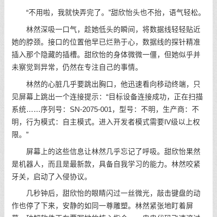
“不用啦，我就快弄完了。”甜欣怡头也不抬，语气轻松。
林然深吸一口气，趁她低头的瞬间，将数据线轻轻贴近
她的脖颈。接口的位置他早已烂熟于心，数据线的探针精准
插入那个隐藏的插槽。甜欣怡的身体微微一僵，但她似乎并
未察觉到异常，仍然在专注自己的事情。
林然的心脏几乎要跳出胸口，他迅速看向移动终端，只
见屏幕上跳出一个连接提示：“目标设备连接成功，正在扫描
系统……序列号：SN-2075-001，型号：不明，生产商：不
明，行为模式：自主模式。进入开发者模式需要IV级以上权
限。”
屏幕上的这些信息让林然几乎忘记了呼吸。甜欣怡果然
是机器人，而且是最新款，具备自我学习的能力。林然咬紧
牙关，启动了入侵协议。
几秒钟后，甜欣怡的眼睛闪过一丝微光，敲击键盘的动
作也停了下来，安静的如同一尊雕塑。林然紧张地盯着屏