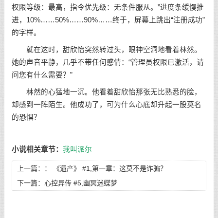
权限等级：最高，指令优先级：无条件服从。”进度条缓慢推
进，10%……50%……90%……终于，屏幕上跳出“注册成功”
的字样。
就在这时，甜欣怡突然转过头，眼神空洞地看着林然。
她的声音平静，几乎不带任何感情：“管理员权限已激活，请
问您有什么需要？”
林然的心猛地一沉。他看着甜欣怡那张无比熟悉的脸，
却感到一阵陌生。他成功了，可为什么心底却升起一股莫名
的恐惧？
小说相关章节：
我叫派尔
上一篇：：
《遗产》 #1,第一章：这莫不是诈骗？
下一篇：
心控异传 #5,幽冥迷蝶梦