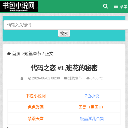
菜单
搜索
首页
>
短篇章节
/ 正文
代码之恋 #1,班花的秘密
2026-06-02 08:30
短篇章节
6400 ℃
书包小说网
7色小说
色色漫画
囚爱（民国H）
禁漫天堂
极品淫乱合集