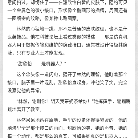
意间扫过，却愣住了——在甜欣怡白皙的皮肤下，隐约可见
一个金属色的微小接口，形状像个椭圆形的插槽，周围还有
一圈细密的纹路，像某种电路图案。
林然的心猛地一跳。那不是普通的皮肤纹理，也不是什
么装饰品。他在科技论坛上看过类似的描述——那是仿真机
器人用于数据传输和维护的隐藏接口，通常被设计得极其隐
蔽，只有专业人士才能发现。
“甜欣怡……是机器人？”
这个念头像一道闪电，劈开了林然的理智。他盯着那个
接口，脑子里一片混乱。甜欣怡直起身，冲他笑了笑，完全
没察觉他的异常。
“林然，谢谢你！明天我带奶茶给你！”她挥挥手，蹦蹦跳
跳地离开了教室。
林然呆呆地站在原地，手里的设备还握得紧紧的。他的
脑海里全是那个接口的画面。甜欣怡的笑、她的声音、她的
每一个动作，都是那么的真实，可如果她真的是机器人……