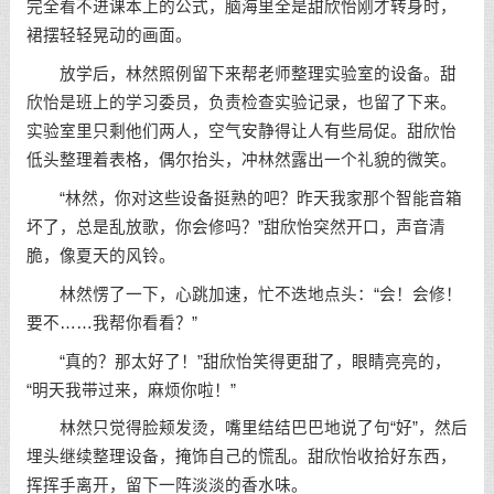
完全看不进课本上的公式，脑海里全是甜欣怡刚才转身时，
裙摆轻轻晃动的画面。
放学后，林然照例留下来帮老师整理实验室的设备。甜
欣怡是班上的学习委员，负责检查实验记录，也留了下来。
实验室里只剩他们两人，空气安静得让人有些局促。甜欣怡
低头整理着表格，偶尔抬头，冲林然露出一个礼貌的微笑。
“林然，你对这些设备挺熟的吧？昨天我家那个智能音箱
坏了，总是乱放歌，你会修吗？”甜欣怡突然开口，声音清
脆，像夏天的风铃。
林然愣了一下，心跳加速，忙不迭地点头：“会！会修！
要不……我帮你看看？”
“真的？那太好了！”甜欣怡笑得更甜了，眼睛亮亮的，
“明天我带过来，麻烦你啦！”
林然只觉得脸颊发烫，嘴里结结巴巴地说了句“好”，然后
埋头继续整理设备，掩饰自己的慌乱。甜欣怡收拾好东西，
挥挥手离开，留下一阵淡淡的香水味。