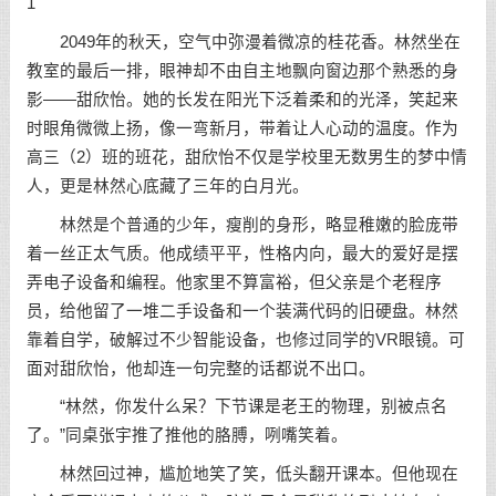
1
2049年的秋天，空气中弥漫着微凉的桂花香。林然坐在
教室的最后一排，眼神却不由自主地飘向窗边那个熟悉的身
影——甜欣怡。她的长发在阳光下泛着柔和的光泽，笑起来
时眼角微微上扬，像一弯新月，带着让人心动的温度。作为
高三（2）班的班花，甜欣怡不仅是学校里无数男生的梦中情
人，更是林然心底藏了三年的白月光。
林然是个普通的少年，瘦削的身形，略显稚嫩的脸庞带
着一丝正太气质。他成绩平平，性格内向，最大的爱好是摆
弄电子设备和编程。他家里不算富裕，但父亲是个老程序
员，给他留了一堆二手设备和一个装满代码的旧硬盘。林然
靠着自学，破解过不少智能设备，也修过同学的VR眼镜。可
面对甜欣怡，他却连一句完整的话都说不出口。
“林然，你发什么呆？下节课是老王的物理，别被点名
了。”同桌张宇推了推他的胳膊，咧嘴笑着。
林然回过神，尴尬地笑了笑，低头翻开课本。但他现在