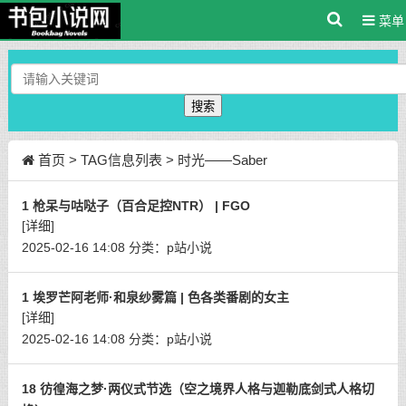
菜单
搜索
首页
> TAG信息列表 > 时光——Saber
1 枪呆与咕哒子（百合足控NTR） | FGO
[详细]
2025-02-16 14:08
分类：
p站小说
1 埃罗芒阿老师·和泉纱雾篇 | 色各类番剧的女主
[详细]
2025-02-16 14:08
分类：
p站小说
18 彷徨海之梦·两仪式节选（空之境界人格与迦勒底剑式人格切