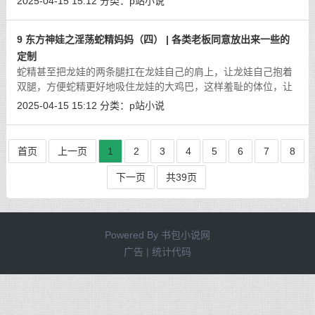
2025-04-15 15:12
分类：
p站小说
为陷入了环境，他怎么可能沉迷在
[详细]
9 东方神娃之淫荡蛇精妈妈（四） | 各类老板同意放出来一些的
定制
蛇精甚至把龙娃的两条腿扛在龙娃自己的肩上，让龙娃自己抱着
双腿，方便蛇精更好地吸住龙娃的大鸡巴，这样羞耻的体位，让
龙娃连连吃不消，偏偏蛇精是一点都不放过龙娃，一看龙娃的大
2025-04-15 15:12
分类：
p站小说
鸡巴又开始有点一抽一抽的，要射精
[详细]
首页
上一页
1
2
3
4
5
6
7
8
下一页
共39页
Powered By
书包小说网
广告 | 统计代码