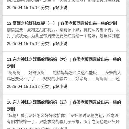
的身子在微微颤抖。周喆也是个中好手，舔着陆红提的脸颊，那
2025-04-15 15:12
分类：
p站小说
里也是吹弹可破的柔嫩，顺着脸颊咬
[详细]
12 赘婿之轮奸陆红提（一） | 各类老板同意放出来一些的定制
前情提要：夏村之战胜利后，秦嗣源下狱，夏村军内部不稳，殴
打了武状元。为此皇帝周喆便要陆红提给一个说法，哪里料到这
一番面圣，周喆便对陆红提有了想法，却隐忍不发，假意为陆红
2025-04-15 15:12
分类：
p站小说
提和高衙内牵红绳，迫于当时的局面
[详细]
11 东方神娃之淫荡蛇精妈妈（六） | 各类老板同意放出来一些的
定制
“啊啊啊……好舒服啊……蛇精妈妈怎么会这么能吸……龙娃的大
鸡巴要受不了了……妈妈的小骚穴……好紧啊……啊啊啊……还
在吸儿子的马眼……不行……要操坏妈妈……龙娃要把蛇精妈妈
2025-04-15 15:12
分类：
p站小说
操到坏掉……要听妈妈发出受不了
[详细]
10 东方神娃之淫荡蛇精妈妈（五） | 各类老板同意放出来一些的
定制
“妖精！看我龙娃怎么好好收拾你！”龙娃顿时龙精虎猛，丝毫没
有刚才被榨干了，只能求饶的骚儿子形象，眉宇之间也是正气环
绕。虽然对于之前发生的事情，有一点意识，但是龙娃也只是认