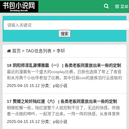
菜单
搜索
首页
> TAG信息列表 > 李轩
18 阴阳师淫乱源博雅篇（一） | 各类老板同意放出来一些的定制
最近的漫展有一个盛大的cosplay比赛，日辰也选择了带上了夜音
和水月两个小伙伴参加了比赛。其中日辰cos的是疾羽行云皮肤的
源博雅，夜音则是cos的酒歌狂行的酒吞，水月的是青竹白雪的茨
2025-04-15 15:12
分类：
p站小说
木。三个人也都是健身狂人，驾驭
[详细]
17 赘婿之轮奸陆红提（六） | 各类老板同意放出来一些的定制
稍微松懈一些，陆红提整个人就控制不住了，无边的快感，伴随
着一点她的呻吟，一起泄了出来。一阵一阵的快感，从身体里奔
涌着，最终从陆红提的小穴里流了出来，那是最舒畅的感觉了，
2025-04-15 15:12
分类：
p站小说
不管陆红提承认不承认，她有生以来
[详细]