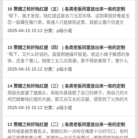
16 赘婿之轮奸陆红提（五） | 各类老板同意放出来一些的定制
“陛下，我才发现，陆红提这是名穴玉蕊珍珠，这阴蒂就好像是玉
蕊一般藏在骚穴里，普通人只是舔到这里，就能让骚穴空虚欠
操，流出淫水来，好像是玉蕊银露一样。但是真正的宝贝，还是
2025-04-15 15:12
分类：
p站小说
阴蒂上的一小点，在正中央，不像四
[详细]
15 赘婿之轮奸陆红提（四） | 各类老板同意放出来一些的定制
“陛下，又什么好说的，直接把她操坏就是。就这小娘子敏感的身
体，还是个雏儿，随便三五几次高潮，那不得依着陛下，要什么
姿势就什么姿势。哪怕是跪着像一条母狗一样从后操，又或者像
2025-04-15 15:12
分类：
p站小说
是母猪一样接着精液。”“朕很少
[详细]
14 赘婿之轮奸陆红提（三） | 各类老板同意放出来一些的定制
周喆也是皱了皱眉头，高衙内直接脱了自己的裤子，用自己的大
鸡巴蹭着陆红提的大腿，那又白又长的玉腿，感受到了火热的大
鸡巴，也是有些鸡皮疙瘩。特别是那大鸡巴还带着一点黏黏的液
2025-04-15 15:12
分类：
p站小说
体，被高衙内全部擦在了陆红提的小
[详细]
13 赘婿之轮奸陆红提（二） | 各类老板同意放出来一些的定制
有时候是拨弄着乳尖，那鲜红的一点咬在嘴里十分的可口；有时
候又是摩梭着小腹，那里每一次没手抚摸过，都能感觉到陆红提