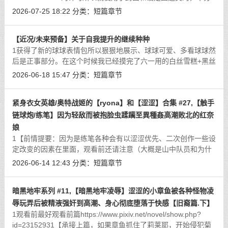
感谢！感兴趣的话可以去他主页/b站看看！
2026-07-25 18:22
分类：
短篇章节
https://www.pixiv.net/artworks/127406794【暂定的设定和更加
详
[详细]
【近况/未来预备】关于自我提升的继续种种
1获得了新的球球表情包所以狠狠地展示、球球可爱、多看球球然
后是正事部分。在这个时候我已经摸完了六一用的白丝雪糕+黑丝
巧克力的足交10000字和纯爱涩涩的5000字，不过问题不是这
2026-06-18 15:47
分类：
短篇章节
个、总之是因为被说了在同价格之下笔
[详细]
紧身衣女英雄/奥特战姬的【ryona】和【涩涩】合集 #27,【触手
链球炮/练笔】因为轻敌而被抱脸虫蹂躏至異種姦高潮败北的红奈
娘
1【前情提要：因为是练笔各种会有以涩涩优先、二次创作一些设
定改变的因素在里面，观看前还请注意（大概是山中队员和为什
么折断奥特钥匙那种感觉的？）因为考虑到涩涩问题把异生兽替
2026-06-14 12:43
分类：
短篇章节
换了，但是或许也会有那种：越是恶
[详细]
暗黑地牢系列 #11,【暗黑地牢凌辱】涩涩的小章鱼被各种怪物凌
辱玩弄后被精液强奸到高潮、身心彻底堕落于快感【旧裔篇.下】
1观看前最好观看前篇https://www.pixiv.net/novel/show.php?
id=23152931【承接上篇，如果章鱼抓住了莉莱耶，开始侵犯菊