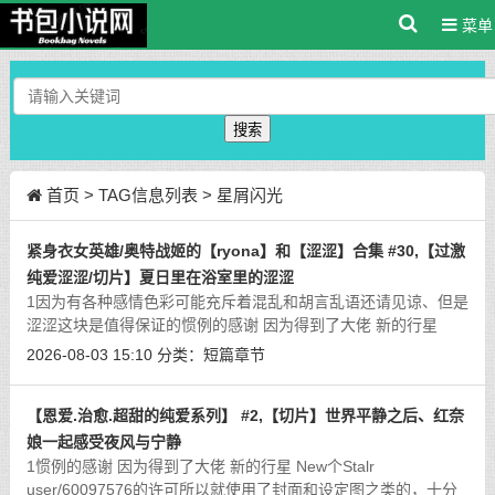
菜单
搜索
首页
> TAG信息列表 > 星屑闪光
紧身衣女英雄/奥特战姬的【ryona】和【涩涩】合集 #30,【过激
纯爱涩涩/切片】夏日里在浴室里的涩涩
1因为有各种感情色彩可能充斥着混乱和胡言乱语还请见谅、但是
涩涩这块是值得保证的惯例的感谢 因为得到了大佬 新的行星
New个Stalr user/60097576的许可所以就使用了封面和设定图之
2026-08-03 15:10
分类：
短篇章节
类的，十分感谢！感兴趣的话可以去
[详细]
【恩爱.治愈.超甜的纯爱系列】 #2,【切片】世界平静之后、红奈
娘一起感受夜风与宁静
1惯例的感谢 因为得到了大佬 新的行星 New个Stalr
user/60097576的许可所以就使用了封面和设定图之类的，十分