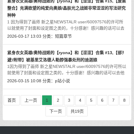
紧身衣女英雄/奥特战姬的【ryona】和【涩涩】合集 #15,【废案
整合】充满欲望的纯爱向奥娘/晶肤光之战姬非常涩涩的写法研究
种种
1 因为得到了画师 新之星NEWSTALR user/60097576的许可所
以就使用了封面和设定图之类的，十分感谢！感兴趣的话可以去
他主页/b站看看！illust/115074827后续使用的插图因为得到了许
2026-03-17 13:03
分类：
短篇章节
可所以用到了星月大佬制作的图！链接
[详细]
紧身衣女英雄/奥特战姬的【ryona】和【涩涩】合集 #13,【郤ｦ
遞ｿ附带】被基里艾洛德人勒脖强暴处刑的迪迦娘
1因为得到了画师 新之星NEWSTALR user/60097576的许可所以
就使用了封面和设定图之类的，十分感谢！感兴趣的话可以去他
主页/b站看看！【大致是上一篇光之星的战士们没用的到的边角
2026-03-15 10:08
分类：
p站小说
料啥的，后面几乎全都是勒脖子窒息雷
[详细]
首页
上一页
1
2
3
4
5
6
7
8
下一页
共19页