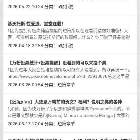
穴的展开章鱼那坚韧、滑溜溜长满吸盘的触手轻松地就捆住了莉
2026-05-22 10:24
分类：
p站小说
莱耶的大腿和手臂，数根纤细的触手无
[详细]
基沃托斯.性爱道、堂堂连载！
1因为是拥有极高纯度癫度的短篇所以在观看前请做好准备！大
家，都有听说过基沃托斯行的故事吗…什么？你们说已经品鉴得
够多了？那我们就直接直入主题吧，若是平时的sensei，能够打
2026-04-18 22:58
分类：
p站小说
多少分呢？没有光环的保护，能轻松被
[详细]
【万粉投票统计+投票提醒】没看到的可以来投个票
1因为过年大家会扎堆投稿所以可能有人没看到，所以再发一下。
https://www.pixiv.net/novel/show.php?id=23913876总之这里是
关于万粉投票的不过由于我是匆忙之中整完了这个投票流程，导
2026-03-26 09:54
分类：
短篇章节
致可选人女孩子是只有3个，导致
[详细]
【近况plus】大致是万粉前的贺文？福利？说明之类的各种
1如题，因为快万粉了所以想和蜉蝣那样搞个request什么的，不
过是写文那就会是和[Nunnu] Minna no Seiheki Manga | 大家的
性癖漫画【这篇很推荐去看看】这篇一样是用超级多的小短篇结
2026-03-17 17:04
分类：
短篇章节
合起来的形式。但是（激昂）！这目
[详细]