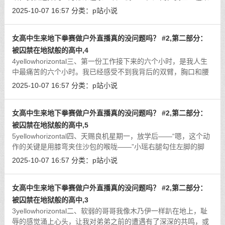
地下拳击场的观众席里：原因是我的弟弟此刻正在擂台上比赛，
2025-10-07 16:57
分类：
p站小说
或许现在可以说，是正在揍人。那是一
[详细]
女高中生来地下拳赛做户外直播真的没问题吗？ #2,第二部分：
被囚禁在地狱般的高中,4
4yellowhorizontal三、第一份工作接下来的六个小时，是我人生
中最痛苦的六个小时。我已经感受不到我背后的双臂，胸口和腰
部的肌肉无时无刻不传来撕裂一般的疼痛，我甚至觉得甚上的铁
2025-10-07 16:57
分类：
p站小说
链已经嵌入了我的身体里。最无法忍
[详细]
女高中生来地下拳赛做户外直播真的没问题吗？ #2,第二部分：
被囚禁在地狱般的高中,5
5yellowhorizontal四、天赐良机星期一，放学后——“嗯，这个动
作的关键是用膝弯夹住沙包的喉咙——”小瑶右腿勾住左脚的脚
踝，把我的脖子套进两腿之间的空隙，然后死死勒住，“然后就很
2025-10-07 16:57
分类：
p站小说
简单啦，只要一用力——听到没
[详细]
女高中生来地下拳赛做户外直播真的没问题吗？ #2,第二部分：
被囚禁在地狱般的高中,3
3yellowhorizontal二、软弱的哥哥我像木乃伊一样趴在地上，耻
辱的感觉涌上心头，让我对弟弟之前的遭遇有了深深的共鸣，或