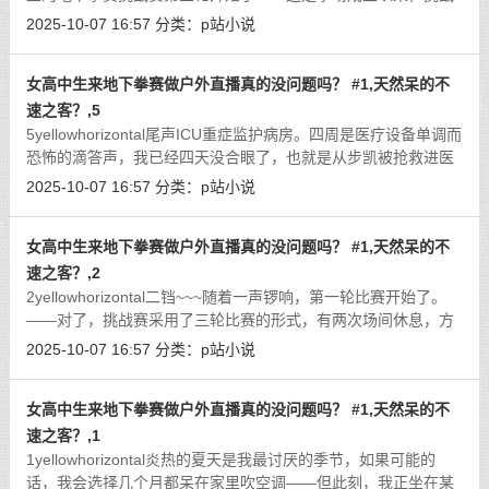
赛第一次打到第三轮，今天绝对是历史性的一天。阿凯经过长达
2025-10-07 16:57
分类：
p站小说
半个小时的休息，体力有所恢复，但
[详细]
女高中生来地下拳赛做户外直播真的没问题吗？ #1,天然呆的不
速之客？,5
5yellowhorizontal尾声ICU重症监护病房。四周是医疗设备单调而
恐怖的滴答声，我已经四天没合眼了，也就是从步凯被抢救进医
院算起。步凯的全身都受了伤，医生都很诧异是什么样的事故可
2025-10-07 16:57
分类：
p站小说
以这么全方位无死角地伤害到这么
[详细]
女高中生来地下拳赛做户外直播真的没问题吗？ #1,天然呆的不
速之客？,2
2yellowhorizontal二铛~~~随着一声锣响，第一轮比赛开始了。
——对了，挑战赛采用了三轮比赛的形式，有两次场间休息，方
便选手调整战术、恢复体力；另一个作用就是方便挑战者冷静心
2025-10-07 16:57
分类：
p站小说
情，知难而退，毕竟是个大家爱看却
[详细]
女高中生来地下拳赛做户外直播真的没问题吗？ #1,天然呆的不
速之客？,1
1yellowhorizontal炎热的夏天是我最讨厌的季节，如果可能的
话，我会选择几个月都呆在家里吹空调——但此刻，我正坐在某