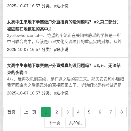
者说，这种被两个女生用链子拴住，狗一样被牵着的感觉，要比
2025-10-07 16:57
分类：
p站小说
在擂台上惨败还要羞辱吧。我看着紫
[详细]
女高中生来地下拳赛做户外直播真的没问题吗？ #2,第二部分：
被囚禁在地狱般的高中,2
2yellowhorizontal一、绝望的牢笼正在关闭林静瑶的学校是一所
中日联合高中，应该是市里文化交流项目的重点实践对象。从外
面看过去，只能感觉到是一所设施很先进的学校，而且似乎现代
2025-10-07 16:57
分类：
p站小说
过了头，给人一种科技园的既视感。
[详细]
女高中生来地下拳赛做户外直播真的没问题吗？ #3,五、无法结
束的夜晚,4
4八、我再次见到美续，是在这之后的第二天。那天安安和小瑶把
我弄回库房之后很意外的直接回家去了，听她们说是有考试还是
什么的事情，所以不能“陪我玩”了。当然，对我来说，不陪我玩
2025-10-07 16:57
分类：
p站小说
应该是天大的好事了，虽然我心里
[详细]
首页
上一页
1
2
3
4
5
6
7
8
下一页
共20页