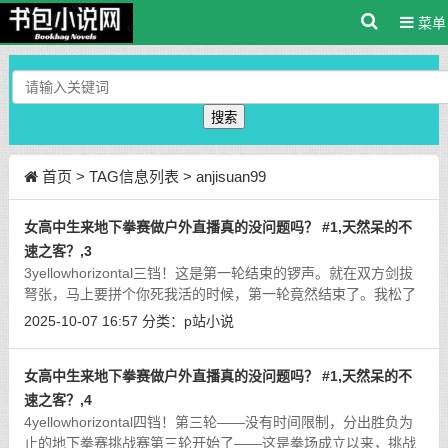
菜单
搜索
首页
> TAG信息列表 > anjisuan99
女高中生来地下拳赛做户外直播真的没问题吗？ #1,天然呆的不
速之客？,3
3yellowhorizontal三铛！这是第一轮结束的锣声。就在双方剑拔
弩张，马上要拼个你死我活的时候，第一轮竟然结束了。我松了
一口气，赶忙上去劝劝阿凯，叫他不要把事情搞大。还算顺利，
2025-10-07 16:57
分类：
p站小说
我毕竟是阿凯的大哥，阿凯马上冷静
[详细]
女高中生来地下拳赛做户外直播真的没问题吗？ #1,天然呆的不
速之客？,4
4yellowhorizontal四铛！第三轮——没有时间限制，分出胜负为
止的地下拳赛挑战赛第三轮开始了——这是拳场成立以来，挑战