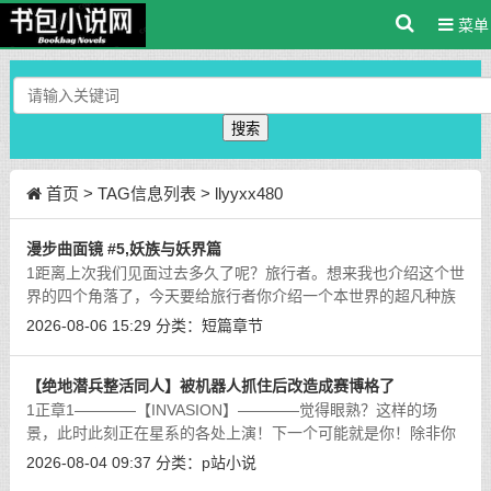
菜单
搜索
首页
> TAG信息列表 > llyyxx480
漫步曲面镜 #5,妖族与妖界篇
1距离上次我们见面过去多久了呢？旅行者。想来我也介绍这个世
界的四个角落了，今天要给旅行者你介绍一个本世界的超凡种族
了呢。在魔族篇里面我为你介绍过本世界 “魔”这个字的来源，那
2026-08-06 15:29
分类：
短篇章节
么旅行者，在我们继续之前你可
[详细]
【绝地潜兵整活同人】被机器人抓住后改造成赛博格了
1正章1————【INVASION】————觉得眼熟？这样的场
景，此时此刻正在星系的各处上演！下一个可能就是你！除非你
能做出生命中最重要的决。。。建筑之内的宣传屏幕瞬间被红色
2026-08-04 09:37
分类：
p站小说
的能量束撕成了碎片，这里是哈尔克四号
[详细]