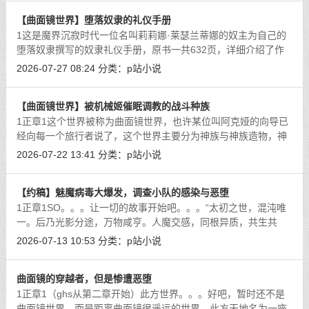
【曲面镜世界】堕落奴隶的礼仪手册
1这是魔界沉寂时代一位名叫莉莉娜·莱瑟兰蒂娜的奴主为自己的
堕落奴隶撰写的奴隶礼仪手册，原书一共632页，详细介绍了作
为一位奴主，自己和奴隶要怎么招待主人以及进行日常礼仪。首
2026-07-27 08:24
分类：
p站小说
先我们来说说什么是奴主，在魔界，
[详细]
【曲面镜世界】被机械姬催眠调教的战斗种族
1正章1这个世界被称为曲面镜世界，也许某位叫阿克娅的向导已
经向每一个旅行者说了，这个世界主要分为神族与神族造物，神
人族，妖族，魔族，人族五大种族。这句话没错，因为还有很多
2026-07-22 13:41
分类：
p站小说
种族并不属于“大”种族，例如我们
[详细]
【约稿】魅魔病毒大爆发，调查小队的感染与恶堕
1正章1SO。。。让一切的故事开始吧。。。“太初之世，混沌唯
一。后乃光影分途，万物咸亨。人魔交感，同根异质，共生共
荣；盈缩有度，衡平之理，天道自然。今圣国镇守四方，维系平
2026-07-13 10:53
分类：
p站小说
衡，诚哉天下之大幸也。”这段话是写
[详细]
曲面镜的穿越者，但是惨遭恶堕
1正章1（ghs从第二章开始）此方世界。。。好吧，暂时还不是
曲面镜世界，而是距离曲面镜很遥远的世界。此方天地名为一座