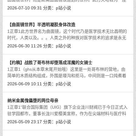
叫G市的城市，而我们的视角来到了本市的第20中学，公交车轰
2026-07-10 09:31
分类：
p站小说
鸣着离开车站，穿着运动服的学生们顶
[详细]
【曲面镜世界】半透明凝胶身体改造
1正章1此方世界名为曲面镜，这个时代乃是医学技术无比昌明的
时代，人类以及。。。人类之外的种族对医学技术的追求是永无
止境的，例如妖族和神人族的仙药，人族对病理学的系统性研
2026-06-30 11:26
分类：
p站小说
究，以及魔界的“尖端理性医学”都在
[详细]
【约稿】战胜了哥布林却堕落成淫魔的女骑士
1正章1（ghs从本章末尾开始哦）这里是一处哥布林的营地，由
简单的木质结构组成，外围是壕沟和拒马，中间则是一口炖煮着
各式各样乱炖食材的大锅。垃圾被掩埋在营地的一角，地上还插
2026-06-09 10:11
分类：
p站小说
着随时准备战斗的长矛和粗糙的刀剑。
[详细]
纳米金属傀儡堕的两位母亲
1正章1“联合国际集团（UIG）旗下企业泷川财阀已于今日正式入
驻学园都市，董事长泷川爱樱美宣称，作为在尖端材料与医疗科
技领域拥有领先实力的国际企业，泷川财阀将为学园都市带来全
2026-05-09 23:17
分类：
p站小说
新的科研支持与产业合作机会。泷川
[详细]