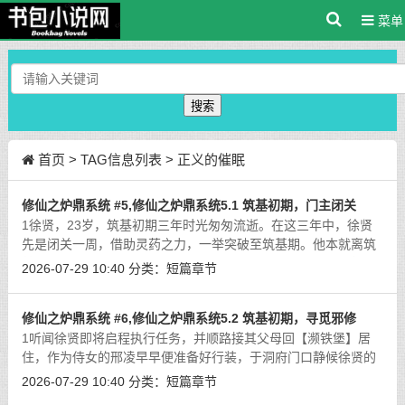
菜单
搜索
首页
> TAG信息列表 > 正义的催眠
修仙之炉鼎系统 #5,修仙之炉鼎系统5.1 筑基初期，门主闭关
1徐贤，23岁，筑基初期三年时光匆匆流逝。在这三年中，徐贤
先是闭关一周，借助灵药之力，一举突破至筑基期。他本就离筑
基只差临门一脚，加之灵药辅助，倒也未曾遇到太大阻碍。然
2026-07-29 10:40
分类：
短篇章节
而，筑基成功后，徐贤却因修为暴涨而心
[详细]
修仙之炉鼎系统 #6,修仙之炉鼎系统5.2 筑基初期，寻觅邪修
1听闻徐贤即将启程执行任务，并顺路接其父母回【濒铁堡】居
住，作为侍女的邢凌早早便准备好行装，于洞府门口静候徐贤的
出现。待徐贤走出洞府，见邢凌立于门外，不由惊讶道：“邢凌，
2026-07-29 10:40
分类：
短篇章节
你怎么来了？我记得你不是还在闭关
[详细]