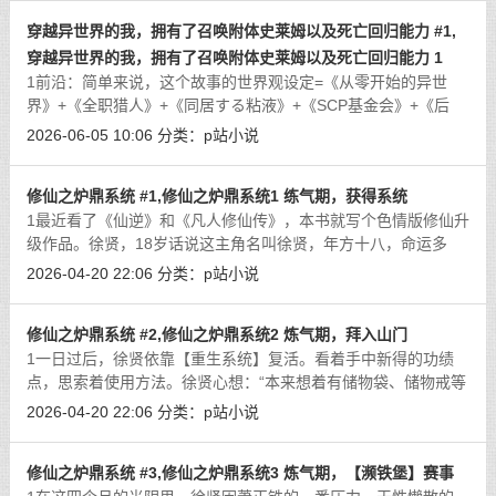
穿越异世界的我，拥有了召唤附体史莱姆以及死亡回归能力 #1,
穿越异世界的我，拥有了召唤附体史莱姆以及死亡回归能力 1
1前沿：简单来说，这个故事的世界观设定=《从零开始的异世
界》+《全职猎人》+《同居する粘液》+《SCP基金会》+《后
室》+《脑叶公司》+《人格排泄》的超级缝合怪作品。考虑到本
2026-06-05 10:06
分类：
p站小说
人P站号被封+心海论坛消失，既然如此不如
[详细]
修仙之炉鼎系统 #1,修仙之炉鼎系统1 练气期，获得系统
1最近看了《仙逆》和《凡人修仙传》，本书就写个色情版修仙升
级作品。徐贤，18岁话说这主角名叫徐贤，年方十八，命运多
舛。十八年前，他因一场意外身死，魂穿至这方世界，本以为能
2026-04-20 22:06
分类：
p站小说
重启雄风，创下一段不朽传奇，岂料天
[详细]
修仙之炉鼎系统 #2,修仙之炉鼎系统2 炼气期，拜入山门
1一日过后，徐贤依靠【重生系统】复活。看着手中新得的功绩
点，思索着使用方法。徐贤心想：“本来想着有储物袋、储物戒等
存物工具，便不要买什么【系统空间】来存放物品。现在看来，
2026-04-20 22:06
分类：
p站小说
每次死亡装备都会完全掉落，还是把
[详细]
修仙之炉鼎系统 #3,修仙之炉鼎系统3 炼气期，【濒铁堡】赛事