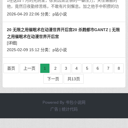
1在这四个月的光阴里，徐贤因萧正铁的一番压力，天性懒散的
他，竟然日夜勤修苦练，不敢有片刻懈怠。加之他手中积攒的功
绩点与灵石辅助，修为进展神速，终是在短短四个月内突破至
2026-04-20 22:06
分类：
p站小说
【炼气期圆满】之境，可谓是厚积薄发，
[详细]
20 无限之用催眠术在动漫世界开后宫20 杀戮都市GANTZ | 无限
之用催眠术在动漫世界开后宫
[详细]
2025-02-09 15:12
分类：
p站小说
首页
上一页
1
2
3
4
5
6
7
8
下一页
共13页
Powered By
书包小说网
广告 | 统计代码