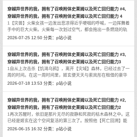
穿越异世界的我，拥有了召唤附体史莱姆以及死亡回归能力 #4,
穿越异世界的我，拥有了召唤附体史莱姆以及死亡回归能力 4
1【灾兽】火柴女孩一边发出悲凉得近乎哽咽的呼喊，一边挥舞着
手中的巨大火柴。火柴每一次划过空气，都会拖出一条燃烧的轨
迹，紧接着，天空便落下密密麻麻的火陨，砸在林地与泥土上，
2026-07-25 12:50
分类：
p站小说
炸出一圈圈焦黑的坑。索岚彤被热浪
[详细]
穿越异世界的我，拥有了召唤附体史莱姆以及死亡回归能力 #3,
穿越异世界的我，拥有了召唤附体史莱姆以及死亡回归能力3
1自从上次击杀【饥渴乌鸦】，离开【灾域】森林，已经过去了一
周的时间。在这一周时间里，姬玄便天天与索岚彤在租借的豪华
公寓中玩乐。每日便是与其各种做爱。而索岚彤几乎不会拒绝徐
2026-07-18 13:53
分类：
p站小说
贤的任何玩法，随便他糟蹋着自己的
[详细]
穿越异世界的我，拥有了召唤附体史莱姆以及死亡回归能力 #2,
穿越异世界的我，拥有了召唤附体史莱姆以及死亡回归能力2
1再次苏醒时，依旧是那片无尽的寂静和死寂的枯木森林之中。这
已经是姬玄在这个空间复活的第三次了。按照他【死亡回溯】能
力的设定，再次死亡，似乎会发生什么很麻烦的事情。很显然，
2026-06-15 16:32
分类：
p站小说
姬玄可不愿意冒险，若是可以，他希
[详细]