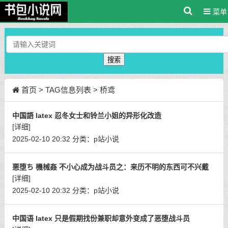
菜单
搜索
首页
> TAG信息列表 > 桥鸢
中国語 latex 忍冬女士和铃兰小姐的异形化改造
[详细]
2025-02-10 20:32
分类：
p站小说
悪堕ち 機械姦 不小心成为战斗员之：来历不明的东西可不兴戴
[详细]
2025-02-10 20:32
分类：
p站小说
中国语 latex 只是假期找份兼职却意外变成了恶堕战斗员