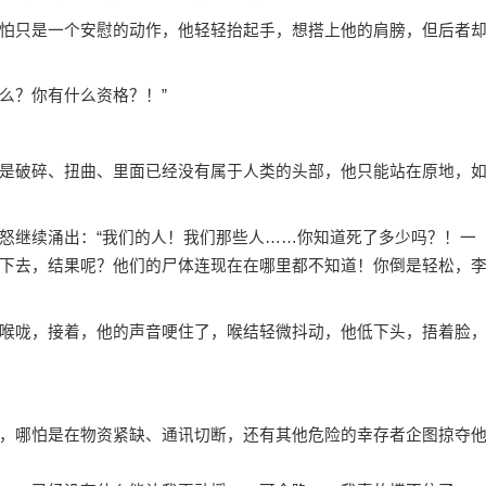
只是一个安慰的动作，他轻轻抬起手，想搭上他的肩膀，但后者
么？你有什么资格？！”
破碎、扭曲、里面已经没有属于人类的头部，他只能站在原地，
继续涌出：“我们的人！我们那些人……你知道死了多少吗？！一
下去，结果呢？他们的尸体连现在在哪里都不知道！你倒是轻松，
咙，接着，他的声音哽住了，喉结轻微抖动，他低下头，捂着脸
哪怕是在物资紧缺、通讯切断，还有其他危险的幸存者企图掠夺