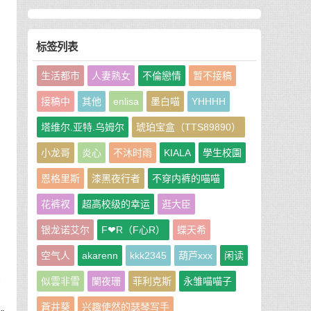
却
标签列表
生活都市
人妻熟女
不倫戀情
暂不接稿
接稿中
其他
enlisa
墨白喵
YHHHH
如
塔维尔.亚特.乌姆尔
琥珀宝盒（TTS89890）
小龙哥
炎心
不沐时雨
KIALA
學生校園
李
恩格里斯
漆黑夜行者
不穿内裤的喵喵
花裤衩
超高校级的幸运
逛大臣
，
银龙诺艾尔
F❤R（F心R）
蝶天希
空气人
akarenn
kkk2345
葫芦xxx
闲读
他
似雲非雪
闌夜珊
菲利克斯
永雏喵喵子
蒼井葵
兴趣使然的瑟琴写手