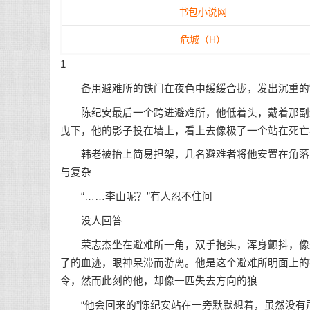
书包小说网
危城（H）
1
备用避难所的铁门在夜色中缓缓合拢，发出沉重的“
陈纪安最后一个跨进避难所，他低着头，戴着那副遮
曳下，他的影子投在墙上，看上去像极了一个站在死亡
韩老被抬上简易担架，几名避难者将他安置在角落的
与复杂
“……李山呢？”有人忍不住问
没人回答
荣志杰坐在避难所一角，双手抱头，浑身颤抖，像是
了的血迹，眼神呆滞而游离。他是这个避难所明面上的
令，然而此刻的他，却像一匹失去方向的狼
“他会回来的”陈纪安站在一旁默默想着，虽然没有