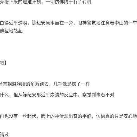
算接下来的避难计划，一切仿佛终于有了转机
得近乎透明，陈纪安原本坐在一旁，眼神警觉地注意着李山的一
他猛地站起
吧】
径直朝避难所的角落跑去，几乎像是疯了一样
么，但从陈纪安那近乎崩溃的反应中，察觉到事态不对
也没有一丝起伏，脸上的神情却出奇的平静，仿佛真的只是安心
错过