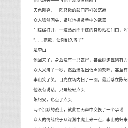
他也想哭——可他早就没有眼睛了
天色刚亮，一阵轻微的敲门声打破沉寂
众人猛然回头，紧张地握紧手中的武器
门缓缓打开，一道熟悉而干练的身影站在门口，浑
“……抱歉，让你们久等了”
是李山
他回来了，身后没有一只丧尸，甚至脚步铿锵有力
众人呆滞了一秒，然后爆发出低声的欢呼，甚至有
李山笑了笑，目光在场内扫了一圈，最后落在陈纪
他没有说话，只是轻轻点头
陈纪安，也点了点头
两个沉默的战士，就此在无声中交换了一个承诺
众人的情绪终于从深渊中爬上来一点，李山的归来仿