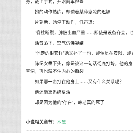
旁，戴上手套，开始简单检查
她的动作熟练，却透着某种悲凉的迟疑
片刻后，她停下动作，低声道：
“脊柱断裂，脾脏出血严重……即使是设备齐全，也
话音落下，空气仿佛凝结
“他走的很安详”她又补了一句，却像是在安慰，却
陈纪安垂下头，像是被这一句话彻底打垮，他的身体
空洞，再也藏不住内心的撕裂
如果那一击打在他身上……又有什么关系呢？
他还能靠系统复活
却是因为他的“存在”，韩老真的死了
小说相关章节：
本麄