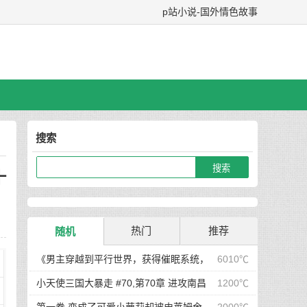
p站小说-国外情色故事
搜索
十
热门
推荐
随机
《男主穿越到平行世界，获得催眠系统，
6010℃
在这个世界当中，所有人都听从小天的安排...》/
小天使三国大暴走 #70,第70章 进攻南昌
1200℃
哪怕男主在街上闲逛，选好目标后，直接敲门，开
前夕，小天使二次元写真集显魅力