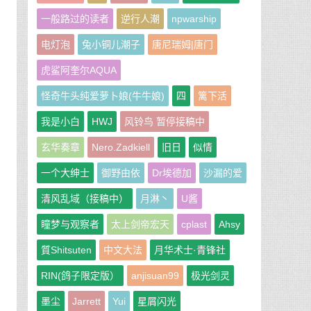
一般路过的读者
逆行人潮
npwarship
电灯泡
兔小铜儿潮子
唐尼瑞姆|唐门
虎鲨阿奎尔AQUA
怪奇牛头纯爱萝卜娘(牛牛娘)
四
篱下活
我是小白
HWJ
风铃鸟 暂停接稿中
玄华奏章
Nero.Zadkiell
旧日
似情
一个大绅士
御野由依
Dr埃德加
沙漏的爱
清风乱域（接稿中）
月淋丶
U酱
瞳梦与观察者
太上剑帝宏天
cplast
Ahsy
質Shitsuten
中文大法
月华术士·青锋社
RIN(鸽子限定版）
anjisuan99
极光剑灵
墨尘
Jarrett
Yui
星屑闪光