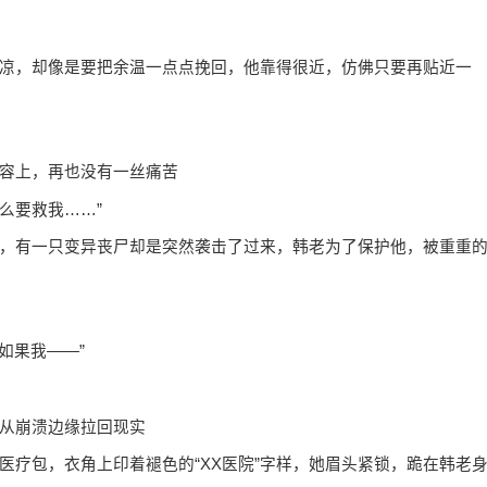
，却像是要把余温一点点挽回，他靠得很近，仿佛只要再贴近一
容上，再也没有一丝痛苦
么要救我……”
有一只变异丧尸却是突然袭击了过来，韩老为了保护他，被重重
如果我——”
从崩溃边缘拉回现实
包，衣角上印着褪色的“XX医院”字样，她眉头紧锁，跪在韩老