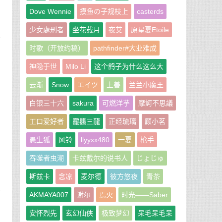
Dove Wennie
摸鱼の子规枝上
casterds
少女處刑者
坐花载月
夜艾
原星夏Etoile
举
时歌（开放约稿）
pathfinder#大业难成
神隐于世
Milo Li
这个鸽子为什么这么大
云渐
Snow
エイツ
上善
兰兰小魔王
白银三十六
sakura
可燃洋芋
摩訶不思議
工口爱好者
龗龘三龍
正经琉璃
顾小茗
愚生狐
风铃
llyyxx480
一夏
枪手
吞噬者虫潮
卡兹戴尔的说书人
じょじゅ
斯兹卡
念凉
麦尔德
彼方悠夜
青茶
地
AKMAYA007
谢尔
焉火
时光——Saber
安怀烈先
玄幻仙俠
极致梦幻
呆毛呆毛呆