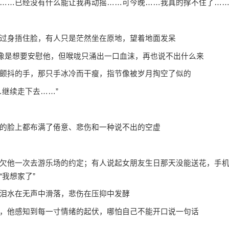
……已经没有什么能让我再动摇……可今晚……我真的撑不住了……
身捂住脸，有人只是茫然坐在原地，望着地面发呆
像是想要安慰他，但喉咙只涌出一口血沫，再也说不出什么来
抖的手，那只手冰冷而干瘦，指节像被岁月掏空了似的
继续走下去……”
的脸上都布满了倦意、悲伤和一种说不出的空虚
他一次去游乐场的约定；有人说起女朋友生日那天没能送花，手
我想家了”
泪水在无声中滑落，悲伤在压抑中发酵
他感知到每一寸情绪的起伏，哪怕自己不能开口说一句话