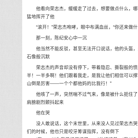
他看向荣志杰，缓缓走了过去，想要做点什么，哪怕
猛地挥开了他
“滚开！”荣志杰咆哮，眼中布满血丝，“你还来做什
那一刻，陈纪安心中一沉
他当然不能反驳，甚至无法开口说话，他的头盔，是
石像般沉默
荣志杰的声音却没有停下，带着隐忍、撕裂般的愤怒
半！一半多啊！他们跟着我走，是我让他们相信可以撑
山倒是厉害——一个个都他妈的比我行！”
他咳了一声，突然喘不过气来，像是被什么扼住了喉
肩膀剧烈颤抖起来
他在哭
没人敢说话，这个末世里，从来没人见过荣志杰哭，
们的时候，他也只是咬牙筹谋指挥，没有倒下