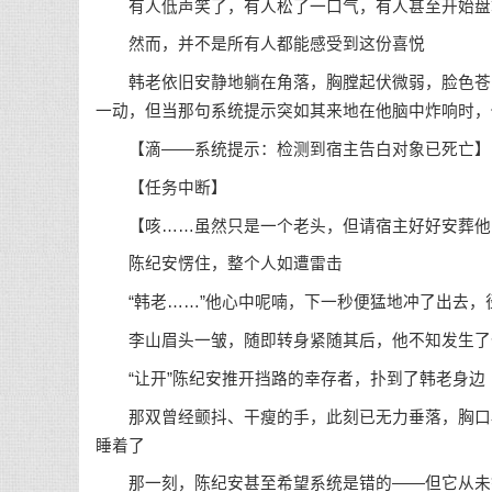
有人低声笑了，有人松了一口气，有人甚至开始盘
然而，并不是所有人都能感受到这份喜悦
韩老依旧安静地躺在角落，胸膛起伏微弱，脸色苍白
一动，但当那句系统提示突如其来地在他脑中炸响时，
【滴——系统提示：检测到宿主告白对象已死亡】
【任务中断】
【咳……虽然只是一个老头，但请宿主好好安葬他
陈纪安愣住，整个人如遭雷击
“韩老……”他心中呢喃，下一秒便猛地冲了出去，
李山眉头一皱，随即转身紧随其后，他不知发生了什
“让开”陈纪安推开挡路的幸存者，扑到了韩老身边
那双曾经颤抖、干瘦的手，此刻已无力垂落，胸口再
睡着了
那一刻，陈纪安甚至希望系统是错的——但它从未