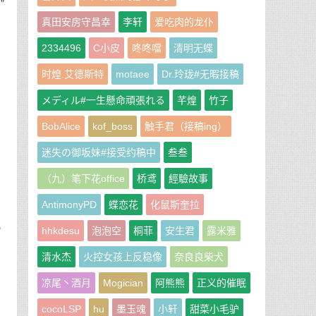
”
真田安房守昌幸
李轩
爱吃肉的龙仆
2334496
C小皮
咚咚噹
清明无蝶
时煌.艾德斯特
motaee
Dr.玲珑#无暇接稿
メディル#一生懸命頑張れる
芊煌
竹子
BobAlice
kof_boss
触手君（接稿ing）
迷失の御坂妹#接受约稿中
叁叁
（九）笔下花office
桥鸢
經驗故事
AntimonyPD
蝶恋花
化鼠斯奎拉
机
hhkdesu
泡泡空
桐菲
安生君
露米雅
清水杰
火控女孩上反稳像
奈良良柴犬
凉尾丶酒月
Mogician
阿熊熊
正义的催眠
cocoLSP
hu
墨玉魂
小轩
甜菜小毛驴