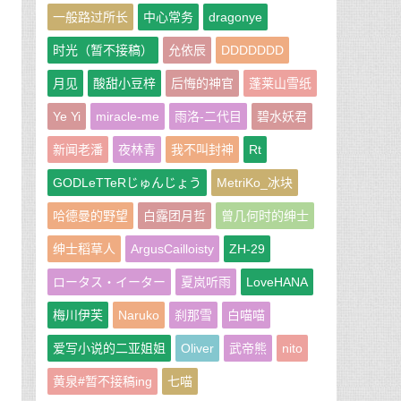
一般路过所长
中心常务
dragonye
时光（暂不接稿）
允依辰
DDDDDDD
月见
酸甜小豆梓
后悔的神官
蓬莱山雪纸
Ye Yi
miracle-me
雨洛-二代目
碧水妖君
新闻老潘
夜林青
我不叫封神
Rt
GODLeTTeRじゅんじょう
MetriKo_冰块
的
哈德曼的野望
白露团月哲
曾几何时的绅士
绅士稻草人
ArgusCailloisty
ZH-29
ロータス・イーター
夏岚听雨
LoveHANA
梅川伊芙
Naruko
刹那雪
白喵喵
爱写小说的二亚姐姐
Oliver
武帝熊
nito
黄泉#暂不接稿ing
七喵
身