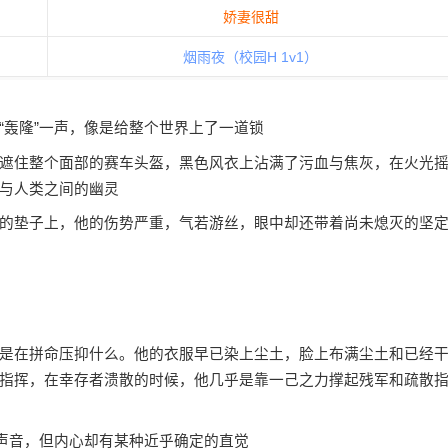
娇妻很甜
烟雨夜（校园H 1v1）
轰隆”一声，像是给整个世界上了一道锁
住整个面部的赛车头盔，黑色风衣上沾满了污血与焦灰，在火光
与人类之间的幽灵
垫子上，他的伤势严重，气若游丝，眼中却还带着尚未熄灭的坚
在拼命压抑什么。他的衣服早已染上尘土，脸上布满尘土和已经
指挥，在幸存者溃散的时候，他几乎是靠一己之力撑起残军和疏散
声音，但内心却有某种近乎确定的直觉