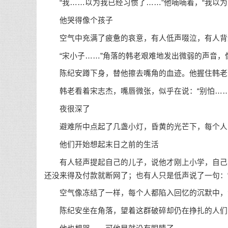
“我……以为我已经习惯了……”他喃喃着，“我以为
他哭得像个孩子
空气中充满了疲惫的哀意，有人低声啜泣，有人背过
“宋小子……”角落的韩老艰难地发出微弱的声音，
陈纪安蹲下身，替他擦去嘴角的血迹。他握住韩老颤
韩老看着宋志杰，嘴唇微张，似乎在说：“别怕……
夜很深了
避难所中点起了几盏小灯，昏黄的光芒下，每个人
他们开始想起末日之前的生活
有人轻声提起自己的儿子，说他才刚上小学，自己欠
还没来得及付款就断网了；也有人只是低声说了一句：“
空气像冻结了一样，每个人都陷入回忆的沉默中，
陈纪安坐在角落，望着这群破碎却仍在挣扎的人们，