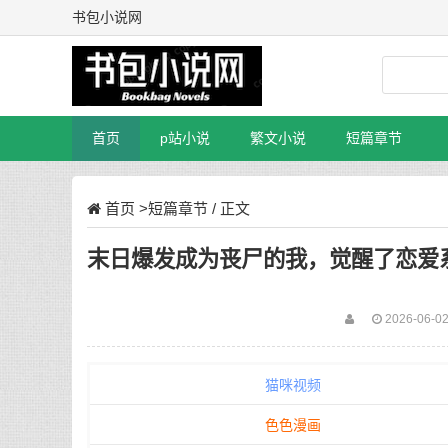
书包小说网
首页
p站小说
繁文小说
短篇章节
首页
>
短篇章节
/ 正文
末日爆发成为丧尸的我，觉醒了恋爱系
2026-06-02
猫咪视频
色色漫画