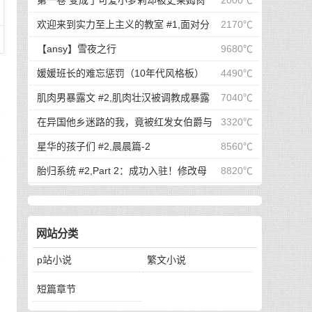
第一卷 变成了可爱小萝莉却被史莱姆肏
2000℃
始玩弄户主的老婆与女儿...
翻的我可是看了亿万本小黄书的老司机啊！ #7,渴
欢迎来到实力至上主义的教室 #1,面对分
2170℃
望被肏翻的我居然只是个小萝莉
手的绫小路，轻井泽的最后请求是
【ansy】雪夜之行
9680℃
媛媛班长的难忘惩罚（10年代风格板）
4490℃
肌肉男暴露文 #2,肌肉壮汉被调教成暴露
7040℃
摇
狂#2
在异国他乡迷路的我，竟被红发女伯爵与
3320℃
金发未亡人争夺？ #5,【连载其五】在异国他乡迷
星华的孩子们 #2,晨晨篇-2
8560℃
定
路的我，竟被红发女伯爵与金发未亡人争夺？
胎归系统 #2,Part 2：成功入驻！修改母
8820℃
体变得淫荡，把她彻底调教成稍微胎动一下就会流
水的色情大母猪！
网站分类
干
p站小说
繁文小说
指
短篇章节