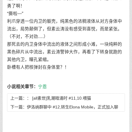
勇了啊！
“撕啦—”
利爪穿透一位内卫的躯壳，纯黑色的浓稠液体从对方身体中
流出，局势颠倒了，但素云涛没有感受到喜悦，而是紧张。
（不对，不对劲….）
那死去的内卫身体中流出的液体之间形成小滩，一块纯粹的
黑色碎片从中流出，素云涛警钟大作，再看了下转身就跑的
其他内卫，瞳孔紧缩。
卧槽有人把核弹封在身体里？！
小说相关章节：
宁恩
上一篇：：
[all素世]乳潮暗涌时 #11,10.喂猫
下一篇：
伊洛纳群聊中 #12,转生Elona Mobile，正式加入聊
天群—切尔诺伯格