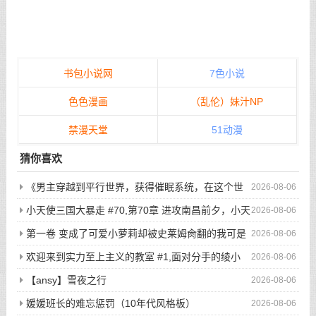
书包小说网
7色小说
色色漫画
（乱伦）妹汁NP
禁漫天堂
51动漫
猜你喜欢
《男主穿越到平行世界，获得催眠系统，在这个世
2026-08-06
界当中，所有人都听从小天的安排...》/哪怕男主在街上闲逛，
小天使三国大暴走 #70,第70章 进攻南昌前夕，小天
2026-08-06
选好目标后，直接敲门，开始玩弄户主的老婆与女儿...
使二次元写真集显魅力
第一卷 变成了可爱小萝莉却被史莱姆肏翻的我可是
2026-08-06
看了亿万本小黄书的老司机啊！ #7,渴望被肏翻的我居然只是个
欢迎来到实力至上主义的教室 #1,面对分手的绫小
2026-08-06
小萝莉
路，轻井泽的最后请求是
【ansy】雪夜之行
2026-08-06
媛媛班长的难忘惩罚（10年代风格板）
2026-08-06