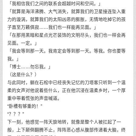
「我相信我们之间的联系会超越时间和空间。」
「就算是海洋沸腾、大气消失，就算我们的卫星接连坠入重
力的漩涡，就算我们的太阳凶恶的膨胀，无情地吃掉它的孩
子直至万籁俱寂……我们也一样能再见面。」
「在那用黑暗和星点光芒装饰的文明尽头，我们也一样会再
见面。一定。」
「我会等到那一天。我肯定会等到那一天。等我。你也要等
我。」
「博士……勿忘我。」
（这是什么？）
与此同时，躺在石棺中已经丧失记忆的刀塔客只听到一个温
柔的女声对他说着些什么，正在他沉浸在温柔乡时，一个厚
重中带着慌张的声音喊道。
“卧槽有够重的！”
“？？？”
下一刻，他感觉一阵天旋地转，就像是整个人被扛起了一
般，上下颠倒翻腾不止，阵阵恶心感从腹部传递着大脑，终