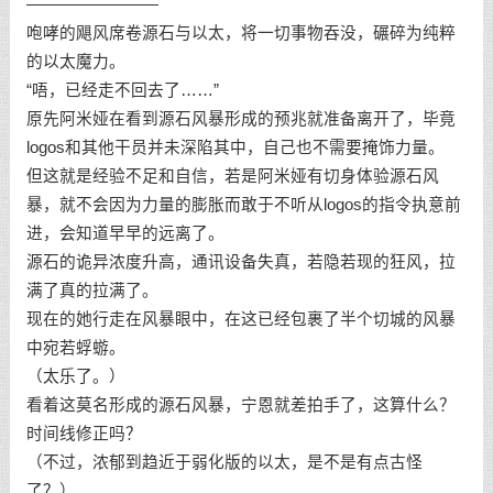
————————
咆哮的飓风席卷源石与以太，将一切事物吞没，碾碎为纯粹
的以太魔力。
“唔，已经走不回去了……”
原先阿米娅在看到源石风暴形成的预兆就准备离开了，毕竟
logos和其他干员并未深陷其中，自己也不需要掩饰力量。
但这就是经验不足和自信，若是阿米娅有切身体验源石风
暴，就不会因为力量的膨胀而敢于不听从logos的指令执意前
进，会知道早早的远离了。
源石的诡异浓度升高，通讯设备失真，若隐若现的狂风，拉
满了真的拉满了。
现在的她行走在风暴眼中，在这已经包裹了半个切城的风暴
中宛若蜉蝣。
（太乐了。）
看着这莫名形成的源石风暴，宁恩就差拍手了，这算什么？
时间线修正吗？
（不过，浓郁到趋近于弱化版的以太，是不是有点古怪
了？）