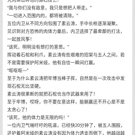
“我与你们没有敌意，我只是想把人带走。”
“一切进入范围内的，都将被清除。”
五位内卫从不同方向包围了素云涛，手中长枪逐渐凝聚。
见识到对方恐怖的肉体力量后，内卫选择了最卑鄙的打法，
一起放风筝！
“该死，明明没有想打的意思。”
挥动着石棺和利爪，素云涛有些艰难的招架与五人之间，若
不是需要保护阿米娅，他有自信一瞬间打赢。
“呕呕呕—”
至于为什么素云涛把牢博当棒子挥，自然是在一次攻击中发
现石棺无比坚硬。
素云涛很果断的就把石棺也当作武器来用了！
至于牢博，哎呀，你不要在意这样，能躺赢还不开心是不是
太贪心了！
“该死，他的体力是无限的吗！”
一位内卫气喘吁吁的吼道，已经快20分钟了，被五人围殴，
还护着阿米娅的素云涛没有因为体力透支而倒下，他越战越