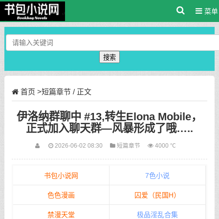
菜单
搜索
首页
>
短篇章节
/ 正文
伊洛纳群聊中 #13,转生Elona Mobile，
正式加入聊天群—风暴形成了哦…..
2026-06-02 08:30
短篇章节
4000 ℃
书包小说网
7色小说
色色漫画
囚爱（民国H）
禁漫天堂
极品淫乱合集