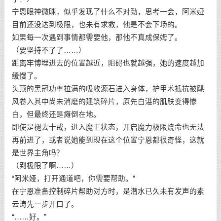
宁恩眼神微眯，似乎发现了什么不对劲，思考一会，阿米娅
目前还没达到极限，也未有求救，他是不会下场的。
如果每一次遇到事情都需要他，那他不真成保姆了。
（要坚持不了了……）
距离牢博埋进去的位置越近，阻碍也就越强，她的速度越加
缓慢了。
头顶的黑冠功率拉满的吸收源石进入身体，护甲术抵抗被飓
风卷入其中尚未消磨的建筑碎片，原先白湛的肌肤变得惨
白，但最终还是瘫倒在地。
即使是褪去十戒，进入魔王状态，开启魔力极限烧命也无法
再前进了，或者说她能到现在这个位置宁恩都很奇怪，这就
是世界主角吗？
（到极限了啊……）
“阿米娅，打开通道吧，你需要帮助。”
在宁恩准备控制碎片帮助对方时，是潜水已久未有发声的素
云涛先一步开口了。
“……好。”