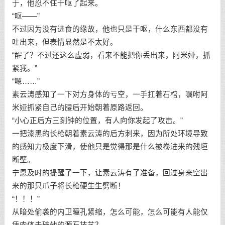
于，他忍不住干呕了起来。
“呕——”
不过因为没有进食的缘故，他也只是干呕，什么东西都没有
吐出来，但表情显然是不太好。
“醒了？不过还这么虚弱，看来不能把你丢出来，阿米娅，抓
紧我。”
“嗯……”
素云涛感知了一下对方身体的亏空，一手扛着石棺，嘱咐阿
米娅抓紧自己的腰后开始朝着原路返回。
“小心正后方三刻钟的位置，有人向你发起了攻击。”
一把漆黑的长枪朝着素云涛的后方刺来，因为所处环境导致
的感知力极度下滑，使他只是觉得那是什么被卷进来的残垣
断壁。
宁恩及时的提醒了一下，让素云涛有了准备，回过身来空出
来的那只爪子将长枪硬生生劈断！
“！！！”
从暗处偷袭的内卫瞳孔紧缩，怎么可能，怎么可能有人能仅
凭肉体击碎他的源石技艺？