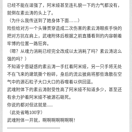
已经不能在逞强了，阿米娅甚至连礼貌一下的力气都没有，
就倒在素云涛的头上了。
（为什么我传送到了她身体下面……）
险些给对方一个头锤贯穿造成二次伤害的素云涛眼疾手快的
把对方抗在肩上，武魂附体后根据之前直播看到的内容朝着
牢博的位置一路狂奔。
（嗯？从魂力消耗已经完全改成以太消耗了吗？素云涛这么
强的吗？）
不知道宁恩疑惑的素云涛一手扛着阿米娅，另一只手将无处
不在飞来的建筑撕个粉碎，身后的流云披肩将那些逸散在空
气中的源石粒子大口大口的吞噬着以供回蓝。
武魂附体下的素云涛耐受性高了阿米娅不知道多少，甚至还
有余力护着阿米娅不被源石砸死。
你说的都对但这就是.....
（此处省略100字）
武魂附体一开就，啊啊啊啊啊啊啊！
————————————