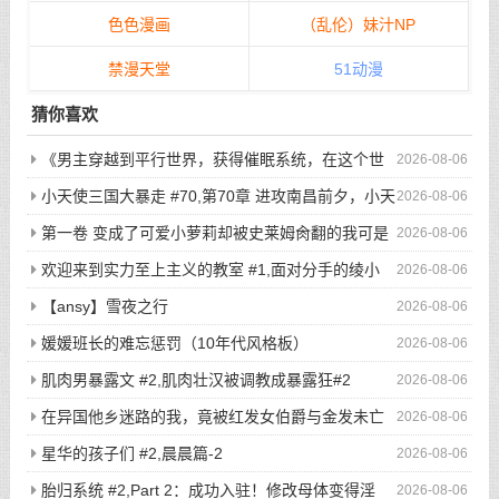
色色漫画
（乱伦）妹汁NP
禁漫天堂
51动漫
猜你喜欢
《男主穿越到平行世界，获得催眠系统，在这个世
2026-08-06
界当中，所有人都听从小天的安排...》/哪怕男主在街上闲逛，
小天使三国大暴走 #70,第70章 进攻南昌前夕，小天
2026-08-06
选好目标后，直接敲门，开始玩弄户主的老婆与女儿...
使二次元写真集显魅力
第一卷 变成了可爱小萝莉却被史莱姆肏翻的我可是
2026-08-06
看了亿万本小黄书的老司机啊！ #7,渴望被肏翻的我居然只是个
欢迎来到实力至上主义的教室 #1,面对分手的绫小
2026-08-06
小萝莉
路，轻井泽的最后请求是
【ansy】雪夜之行
2026-08-06
媛媛班长的难忘惩罚（10年代风格板）
2026-08-06
肌肉男暴露文 #2,肌肉壮汉被调教成暴露狂#2
2026-08-06
在异国他乡迷路的我，竟被红发女伯爵与金发未亡
2026-08-06
人争夺？ #5,【连载其五】在异国他乡迷路的我，竟被红发女伯
星华的孩子们 #2,晨晨篇-2
2026-08-06
爵与金发未亡人争夺？
胎归系统 #2,Part 2：成功入驻！修改母体变得淫
2026-08-06