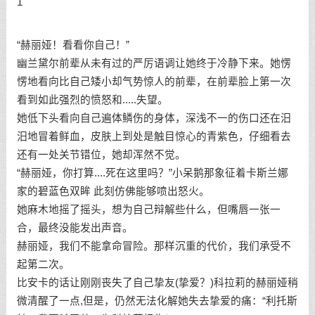
1
“赫丽娅！看看你自己！”
幽兰黛尔前辈从未有过的严厉语调让她终于冷静下来。她愣
愣地看向比自己矮小却气势惊人的前辈，在前辈脸上第一次
看到如此强烈的愤怒和.....失望。
她低下头看向自己遍体鳞伤的身体，深浅不一的伤口还在汨
汨地冒着鲜血，皮肤上到处是触目惊心的青紫色，仔细看去
还有一处关节错位，她却浑然不觉。
“赫丽娅，你打算....死在这里吗？”小呆鹅那象征着卡斯兰娜
家的碧蓝色双眸 此刻仿佛能够喷出怒火。
她麻木地摇了摇头，想为自己辩解些什么，但嘴唇一张一
合，最终没能发出声音。
赫丽娅，我们不能拿命冒险。那样沉重的代价，我们承受不
起第二次。
比安卡的话让刚刚丧失了自己挚友(挚爱？)科拉莉的赫丽娅稍
微清醒了一点,但是，仍然无法化解她失去挚爱的痛：“利托斯