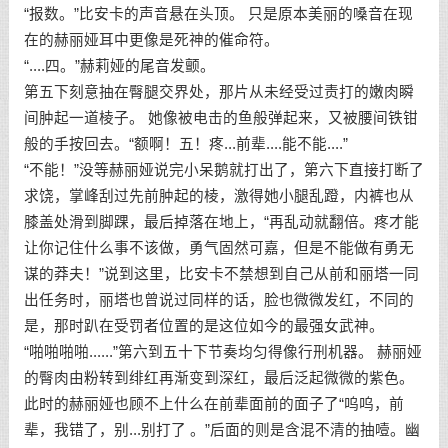
“报数。”比安卡的声音悬在头顶。 只是原本美丽的嗓音在现
在的赫丽娅耳中更像是死神的催命符。
“....四。”赫莉娅的尾音发颤。
第五下刻意抽在臀腿交界处，那片从未经受过责打的嫩肉瞬
间肿起一道棱子。 她像被电击的鱼般弹起来，又被腰间铁钳
般的手按回去。“额啊！五！疼...前辈....能不能....”
“不能！”没等赫丽娅说完小呆鹅就打出了，第六下直接打断了
求饶，掌峰刮过先前肿起的棱，激得她小腿乱蹬，内裤也从
膝盖处滑到脚踝，最后掉落在地上，“再乱动就翻倍。疼才能
让你记住什么事不该做，勇气固然可嘉，但是不能做有勇无
谋的莽夫！”说到这里，比安卡不禁想到自己从前和丽塔一同
出任务时，丽塔也曾说过同样的话，脸也微微发红，不同的
是，那时趴在受罚者位置的是这位如今的最强女武神。
“啪啪啪啪......”第六到五十下节奏均匀得像行刑机器。 赫丽娅
的臀肉由粉转到绯红再渐变到深红，最后泛起微微的紫色。
此时的赫丽娅也顾不上什么在前辈面前的面子了“呜呜，前
辈，我错了，别...别打了 。”后面的则是含混不清的抽噎。幽