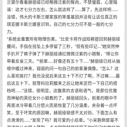
兰黛尔看着赫丽娅已经略微泛紫的臀肉，不禁皱眉，心里暗
道：这才七分力左右，怎么就这样了......算了，先这样吧......
没错，伟大的卡斯兰娜家族的笨蛋基因并没有让这位真正的
琪亚娜卡斯兰娜意识到，自己的七分力可不是一般的七分
力。
“系统会重置所有物理伤害。"比安卡将作战短裤提回到赫丽娅
腰间，手指在挂坠上多停留了三秒，"但有些印记..."她突然伸
手扒开了裤子弹了下赫丽娅通红微微泛紫的小翘臀，"得让你
带着反省三天。”“前辈.....好像还有五十下.....”赫丽娅已经从抽
噎中缓过神来，弱弱的问一句自己的前辈兼偶像。“怎么？这
么喜欢挨打？我也没说后来这五十下不打了啊，不过嘛......最
后这五十下，就等科拉莉醒来之后让她来惩罚一下自己的搭
档吧......”没错，很明显，这腹黑的言语和语气，是那位优雅
而神秘的英伦女仆小姐教的了。赫丽娅回头，前辈的眼中不
再是冰冷带着几分怒火而是恢复了几分温柔，夹杂着一点坏
笑，至于坏笑的原因嘛，赫丽娅顿感不太对劲，下面怎么有
点滑滑的......“发现了吗？我可爱的小后辈。”小呆鹅倒是毫不