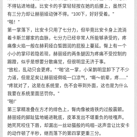
不得钻进地缝。比安卡的手掌轻轻按在她的后腰上，虽然只
有三分力却让赫丽娅动弹不得。“100下，好好受着。”
“啪！”
第一掌落下，比安卡只用了七分力，但毕竟比安卡身上流淌
着卡斯兰娜家的血脉，七分力已经非常人所能够承受的，疼
痛像火焰一般在赫莉娅白皙圆润的屁股上蔓延。臀上有一个
小小的掌印若隐若现，赫丽娅的两条腿因为疼痛不受控制的
踢蹬，似乎是想要分散痛觉，但很明显无济于事。
“放松，乱动只会更疼。” “啪”这一掌，小呆鹅明显卸下了不少
力道，但是足矣让赫丽娅倒吸一口凉气，“嘶～前辈，疼......”
“疼就对了，这是在系统里，伤不会带到外面，这也是为什么
我要在系统里面惩罚你。”
"啪!"
第三掌精准叠在方才的绯色上，臀肉像被烙铁灼过般震颤。
赫丽娅的脚趾猛地蜷进靴底，皮革发出不堪重负的吱嘎声。
她死死咬住下唇，却漏出一丝幼猫般的呜咽--这声音让比安卡
的动作顿了半秒，继而落下的第四掌更重三分。