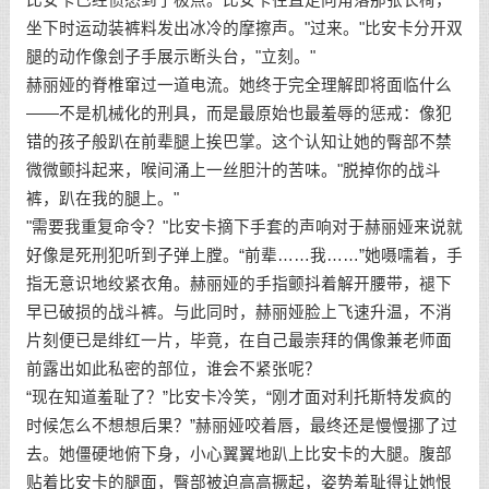
坐下时运动装裤料发出冰冷的摩擦声。"过来。"比安卡分开双
腿的动作像刽子手展示断头台，"立刻。"
赫丽娅的脊椎窜过一道电流。她终于完全理解即将面临什么
——不是机械化的刑具，而是最原始也最羞辱的惩戒：像犯
错的孩子般趴在前辈腿上挨巴掌。这个认知让她的臀部不禁
微微颤抖起来，喉间涌上一丝胆汁的苦味。"脱掉你的战斗
裤，趴在我的腿上。"
"需要我重复命令？"比安卡摘下手套的声响对于赫丽娅来说就
好像是死刑犯听到子弹上膛。“前辈……我……”她嗫嚅着，手
指无意识地绞紧衣角。赫丽娅的手指颤抖着解开腰带，褪下
早已破损的战斗裤。与此同时，赫丽娅脸上飞速升温，不消
片刻便已是绯红一片，毕竟，在自己最崇拜的偶像兼老师面
前露出如此私密的部位，谁会不紧张呢？
“现在知道羞耻了？”比安卡冷笑，“刚才面对利托斯特发疯的
时候怎么不想想后果？”赫丽娅咬着唇，最终还是慢慢挪了过
去。她僵硬地俯下身，小心翼翼地趴上比安卡的大腿。腹部
贴着比安卡的腿面，臀部被迫高高撅起，姿势羞耻得让她恨