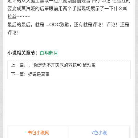
避讳的从大腿上蘸取一点点刚刚赫丽娅留下的“印记”在脸红的
要变成蒸汽姬的后辈眼前用两个手指现场展示了一下什么叫
拉丝～～～
最后的最后，就是....OOC致歉，还有就是评论！评论！还是
评论！
小说相关章节：
白玥鹄月
上一篇：：
你是逃不开灾厄的羽蛇#0 琥珀巢
下一篇：
据说是真事
书包小说网
7色小说