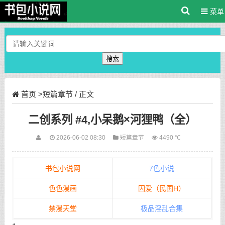
菜单
搜索
首页
>
短篇章节
/ 正文
二创系列 #4,小呆鹅×河狸鸭（全）
2026-06-02 08:30
短篇章节
4490 ℃
书包小说网
7色小说
色色漫画
囚爱（民国H）
禁漫天堂
极品淫乱合集