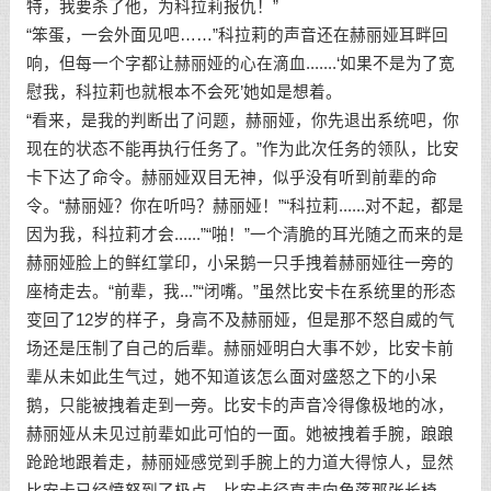
特，我要杀了他，为科拉莉报仇！”
“笨蛋，一会外面见吧……”科拉莉的声音还在赫丽娅耳畔回
响，但每一个字都让赫丽娅的心在滴血.......‘如果不是为了宽
慰我，科拉莉也就根本不会死’她如是想着。
“看来，是我的判断出了问题，赫丽娅，你先退出系统吧，你
现在的状态不能再执行任务了。”作为此次任务的领队，比安
卡下达了命令。赫丽娅双目无神，似乎没有听到前辈的命
令。“赫丽娅？你在听吗？赫丽娅！”“科拉莉......对不起，都是
因为我，科拉莉才会......”“啪！”一个清脆的耳光随之而来的是
赫丽娅脸上的鲜红掌印，小呆鹅一只手拽着赫丽娅往一旁的
座椅走去。“前辈，我...”“闭嘴。”虽然比安卡在系统里的形态
变回了12岁的样子，身高不及赫丽娅，但是那不怒自威的气
场还是压制了自己的后辈。赫丽娅明白大事不妙，比安卡前
辈从未如此生气过，她不知道该怎么面对盛怒之下的小呆
鹅，只能被拽着走到一旁。比安卡的声音冷得像极地的冰，
赫丽娅从未见过前辈如此可怕的一面。她被拽着手腕，踉踉
跄跄地跟着走，赫丽娅感觉到手腕上的力道大得惊人，显然
比安卡已经愤怒到了极点。比安卡径直走向角落那张长椅，