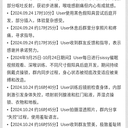
部分呕吐反射，获初步进展，喉咙感剧痛但内心有成就感。
•【2024.09.24 17时10分】User使用黑色假阳具尝试后庭开
发，部分插入，体验复杂感受。
•【2024.09.24 约17时25分】User休息后群里分享照片和疼
痛，寻求指导。
•【2024.09.24 约17时35分】User收到群友反馈和指导，表示
感谢并承诺努力。
•【2024年9月25日-10月24日期间】User每日进行sissy催眠
视频观看、深喉训练、不同尺寸假阳具后庭开发，期间持续
佩戴贞操锁，群内同步过程，身心状态被彻底改变适应被束
缚和改造。
•【2024.10.24 约16时40分】User训练后镜前检查身体，内部
刺激引发身体失控，喷射前列腺液和肛门粘液，弄湿贞操
锁、衣物和地板。
•【2024.10.24 约16时45分】User拍摄湿透照片，群内分享
“失控”过程，使用羞耻语言。
•【2024.10.24 约16时55分】User收到群友赞美，极致羞耻转