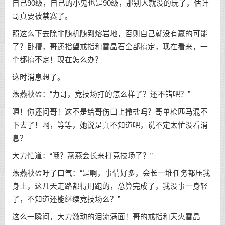
自己90级，自己的小鬼也是90级，那别人就没的玩了，估计
哥真要被禁赛了。
照这么下去除非随机随到熔岩地，否则自己就没有赢的可能
了？卧槽，哥还指望戒指和雷晶石全部搞定，现在看来，一
个都搞不定！现在怎么办？
这时消息想了。
燕燕秋盈：“力哥，竞技场打的怎么样了？还不错吧？”
嗯！你还问哥！这不是给哥伤口上撒盐吗？哥单枪匹马混不
下去了！啊，等等，她说是真不知道吧，说不定太忙没看消
息？
大力忙道：“哦？燕燕会长来打竞技场了？”
燕燕秋盈吁了口气：“是啊，事情好多，会长一堆任务都压我
身上，这几天走路都得用跑的，总算完成了，我没事一身轻
了，不知道还能继续竞技场么？”
这么一瞬间，大力激动的泪流满面！哥的戒指和天火雷晶