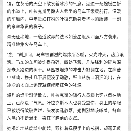
镜，在灰暗的天空下散发着冰冷的气息。湖边一条蜿蜒曲折
的小道上，叶拉克斯男爵夫人乘坐的马车正缓缓前行。温暖
的车厢内，中年贵妇打扮的叶拉克斯身着华丽的服饰，一副
的雍容华贵的样子。
毫无征兆地，一道道致命的法术如流星般从四面八方袭来，
精准地集火在马车上。
“轰！”刹那间，马车被剧烈的爆炸所吞噬，火光冲天，热浪滚
滚。马车的车厢被炸得粉碎，四处飞溅，几块锋利的碎片深
深嵌入路边的树干。马匹被爆炸的冲击力掀翻在地，在痛苦
中嘶鸣，挣扎几下后便没了动静，鲜血从伤口汩汩流出，在
冰冷的地面上迅速凝结成暗红色的冰渣。
爆炸的烟尘渐渐散去，叶拉克斯的随行人员横七竖八倒在地
上，已然没了气息。叶拉克斯本人也身受重伤，身上的华服
已被烧得破破烂烂，头发凌乱散落。她剧烈地咳嗽着，鲜血
从嘴角不断涌出，染红了胸前的衣襟。
她艰难地从废墟中爬起，颤抖着抚摸手上的戒指，却毫无反