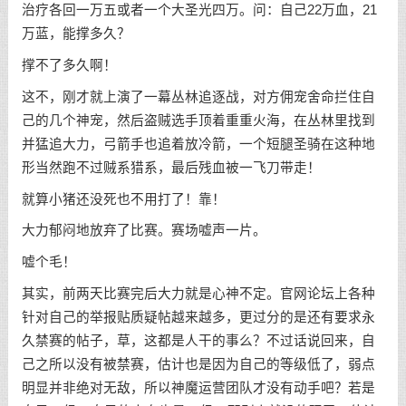
治疗各回一万五或者一个大圣光四万。问：自己22万血，21
万蓝，能撑多久？
撑不了多久啊！
这不，刚才就上演了一幕丛林追逐战，对方佣宠舍命拦住自
己的几个神宠，然后盗贼选手顶着重重火海，在丛林里找到
并猛追大力，弓箭手也追着放冷箭，一个短腿圣骑在这种地
形当然跑不过贼系猎系，最后残血被一飞刀带走！
就算小猪还没死也不用打了！靠！
大力郁闷地放弃了比赛。赛场嘘声一片。
嘘个毛！
其实，前两天比赛完后大力就是心神不定。官网论坛上各种
针对自己的举报贴质疑帖越来越多，更过分的是还有要求永
久禁赛的帖子，草，这都是人干的事么？不过话说回来，自
己之所以没有被禁赛，估计也是因为自己的等级低了，弱点
明显并非绝对无敌，所以神魔运营团队才没有动手吧？若是