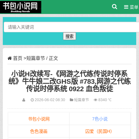
菜单
搜索
首页
>
短篇章节
/ 正文
小说H改续写-《网游之代练传说时停系
统》牛牛娘二改GHS版 #783,网游之代练
传说时停系统 0922 血色叛徒
2026-06-02 08:30
短篇章节
8340 ℃
书包小说网
7色小说
色色漫画
囚爱（民国H）