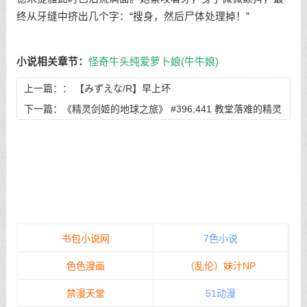
终从牙缝中挤出几个字：“搜身，然后尸体处理掉！”
小说相关章节：
怪奇牛头纯爱萝卜娘(牛牛娘)
上一篇：：
【みずえな/R】早上坏
下一篇：
《精灵剑姬的地球之旅》 #396,441 教堂落难的精灵
花嫁
书包小说网
7色小说
色色漫画
（乱伦）妹汁NP
禁漫天堂
51动漫