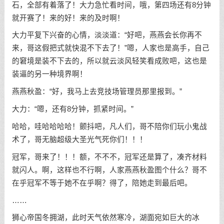
石，全部有着落了！大力急忙看时间，哦，第四场还有8分钟
就开赛了！来的好！来的及时啊！
大力平复下兴奋的心情，淡淡道：“好吧，燕燕会长你再不
来，哥这假把式就快混不下去了！”嗯，人家也是高手，自己
的窘境是装不下去的，所以就云淡风轻笑看成败吧，这也是
装逼的另一种境界啊！
燕燕秋盈：“好，我马上去竞技场管理员那里报到。”
大力：“嗯，还有8分钟，抓紧时间。”
哈哈，哇哈哈哈哈！颤抖吧，凡人们，哥不陪你们玩小鬼战
术了，哥无脑超级大圣光气死你们！！！
冠军，哥来了！！！额，不不不，冠军还是算了，凑齐材料
就闪人。啊，这样也不行啊，人家燕燕秋盈图个什么？哥不
在乎冠军不等于她不在乎啊？得了，陪她走到最后吧。
……
狮心帝国冬拥湖，此时天气依然寒冷，湖面宛如巨大的冰