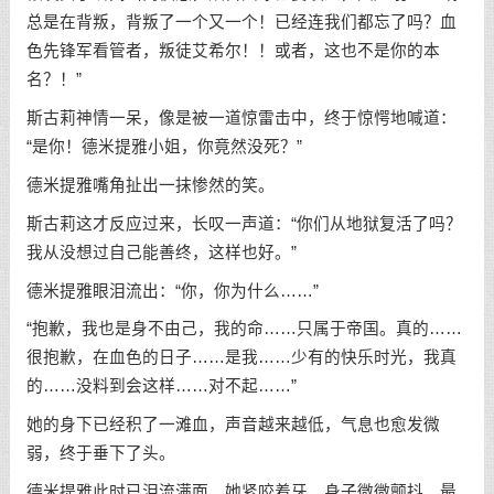
总是在背叛，背叛了一个又一个！已经连我们都忘了吗？血
色先锋军看管者，叛徒艾希尔！！或者，这也不是你的本
名？！”
斯古莉神情一呆，像是被一道惊雷击中，终于惊愕地喊道：
“是你！德米提雅小姐，你竟然没死？”
德米提雅嘴角扯出一抹惨然的笑。
斯古莉这才反应过来，长叹一声道：“你们从地狱复活了吗？
我从没想过自己能善终，这样也好。”
德米提雅眼泪流出：“你，你为什么……”
“抱歉，我也是身不由己，我的命……只属于帝国。真的……
很抱歉，在血色的日子……是我……少有的快乐时光，我真
的……没料到会这样……对不起……”
她的身下已经积了一滩血，声音越来越低，气息也愈发微
弱，终于垂下了头。
德米提雅此时已泪流满面。她紧咬着牙，身子微微颤抖，最