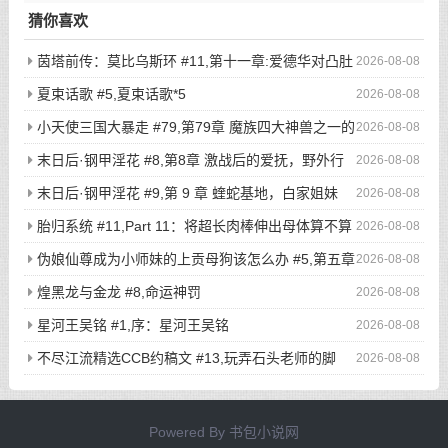
猜你喜欢
茵塔前传：莫比乌斯环 #11,第十一章:爱德华对凸肚
2026-08-08
脐的温情玩弄，新的冒险启程
夏束话歌 #5,夏束话歌*5
2026-08-08
小天使三国大暴走 #79,第79章 魔族四大神兽之一的
2026-08-08
不死鸟登场，奇葩猎鸡小队被吓的屁滚尿流
末日后·钢甲淫花 #8,第8章 激战后的爱抚，野外行
2026-08-08
走与寸止高潮（2）
末日后·钢甲淫花 #9,第 9 章 蝰蛇基地，白家姐妹
2026-08-08
（1）
胎归系统 #11,Part 11：将超长肉棒伸出母体算不算
2026-08-08
是一种扶她化？
伪娘仙尊成为小师妹的上贡母狗该怎么办 #5,第五章
2026-08-08
驯兽大阵！被刻下奴隶烙印的话，就再也没有翻盘的希望了吧？
煌黑龙与金龙 #8,命运神罚
2026-08-08
星河王吴铭 #1,序：星河王吴铭
2026-08-08
不尽江流精选CCB约稿文 #13,玩弄石头老师的脚
2026-08-08
爪，然后在黑丝爪穴与小穴里面各来一发吧（无偿）
Powered By
书包小说网