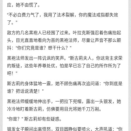
应，她不由慌了。
“不必白费力气了，我用了法术裂解，你的魔法戒指都失效
了。”
敌方的几名黑袍人已经围了过来。叶拉克斯强忍着伤痛抬起
头，目光直直地看向为首的黑袍法师，尽量让声音不那么颤
抖：“你们究竟是谁？想干什么？”
黑袍法师发出一阵讥讽的笑声。“斯古莉夫人，你这背主求荣
的叛徒，这些年养尊处优，怕是早已忘了自己的所作所为了
吧！”
斯古莉的身体猛地一震，她不顾伤痛再次追问道：“你到底是
谁？把话说清楚！”
黑袍法师缓缓地伸出手，一把拉下兜帽，露出一头银发，她
冷冷地盯着斯古莉，仿佛要用目光将她千刀万剐。
“你是？” 斯古莉却有些疑惑。
银发女子瞬间出离愤怒，双目圆睁似要喷火，大声吼道：“你