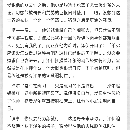
侵犯他的朋友们之后，他更是短暂地脱离了恶毒假少爷的人
设，幻想能被哥哥和弟弟的巨根同时使用……啧，没想到这
世界的家伙一个比一个淫荡……骚货之后是更浪的骚货。
「啊——嗯……」他尝试着将自己的嘴张大，但显然做不到
卡可那种程度，即使是比我小一圈的泽伊的肉棒他都难以含
入，更别说我的了。而正在他为难时，泽伊开口了：「弟弟
应该没怎么做过这种事吧？这样已经很厉害了哦……没必要
强求自己含进去。」泽伊抚摸着泽尔的动作轻柔得过分，显
然像是在压抑什么。他大概也很想直接一下子捅到底吧，但
最终还是被对泽尔的宠爱遏制住了。
「泽尔平常有在练习……只是练习的不是嘴巴……」泽尔脸
颊微红，话中所指很明显了。泽伊深吸口气，就像生怕我抢
了似的，抱着泽尔就直接躺在床上，让他的小屁股朝向自
己。
「没事，你只要尽力舔就行……这边哥哥来帮你。」泽伊迫
不及待地褪下泽尔的裤子，将脸埋在他的肉屁股间眯眼深