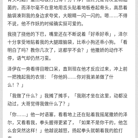
菌的，而泽尔毫不在意地用舌头贴着地板卷起骨头，高昂着
脑袋凑到我的身边求夸奖，大眼睛一闪一闪的。嗯……不得
不说，他不作妖的时候确实挺可爱的。
我挠了挠他的下巴，嘴里还在不断说着「好乖好乖」，泽尔
十分享受地贴着我的大腿蹭脑袋，比乖小狗还乖小狗。「看
明白了吗？教你几次了，这都学不会？」他撒娇的动作不
停，语气却仍然刁蛮。
泽伊在一旁看得目瞪口呆，直到现在他才反应过来，冲上前
一把拽起我的衣领：「你他妈……你对我弟弟做了什
么！？」
「我做了什么？」我摊了摊手，「我刚才坐在这里，动都没
动过，大哥觉得我做什么了？」
「你……」他一时语塞，看看地上还在贴着我摇尾撒娇的泽
尔，又看看我，拳头握得更紧了，「如果不是你干的，他怎
么会突然这样！」他越说越怒，扬起拳头就朝着我的脸打