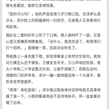
情先是震惊，旋即又变得惊喜。
「真的可以吗？」他的声音低得几乎只剩口型。见泽伊认真
点头，泽尔脸上的阴霾顿时一扫而空，兄弟两人又亲昵地打
闹起来。
我趴在二楼的栏杆上吹了个口哨，两人顿时吓了一跳，又是
心虚又是嫌恶地瞪着我。「没什么。我洗完澡了，和哥哥们
打个招呼。」我微微一笑，回房间去吹毛了。
等我换上一身衣服下楼，却发现餐桌上依然空空如也。我询
问兰姨怎么还不做饭，兰姨支吾半天，只小声地回答我，是
大少爷和二少爷说要点外卖，让她不用做了。而就在这时，
清脆的门铃声传来，泽尔一蹦一跳地提回来一个大袋子，看
形状显然是披萨。
「哥哥！来吃饭啦！」泽尔路过我身旁时还特地若无其事地
撞了我一下，小跑到餐桌旁迫不及待地拆开，将一盒盒餐点
端了出来。