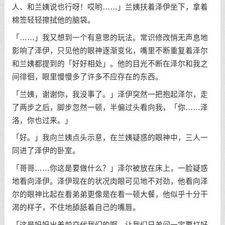
人、和兰姨说也行呀！哎哟……」兰姨扶着泽伊坐下，拿着
棉签轻轻擦拭他的脑袋。
「……」我又想到一个有意思的玩法。常识修改悄无声息地
影响了泽伊，只见他的眼神逐渐变化，嘴里不断重复着泽尔
和兰姨都提到的「好好相处」。他的目光不断在泽尔和我之
间徘徊，眼里慢慢多了许多不应存在的东西。
「兰姨，谢谢你，我没事了。」泽伊突然一把抱起泽尔，走
了两步之后，脚步忽然一顿，半偏过头看向我，「你……泽
洛，你也过来。」
「好。」我向兰姨点头示意，在兰姨疑惑的眼神中，三人一
同进了泽伊的卧室。
「哥哥……你这是要做什么？」泽尔被放在床上，一脸疑惑
地看向泽伊。泽伊现在的状况肉眼可见地不对劲，他看向泽
尔的眼神比起在看弟弟更像是在看一顿大餐，他似乎十分干
渴的样子，不住地舔舐着自己的嘴唇。
「这是妈妈出差前交代我们的啊，让我们兄弟间一定要打好