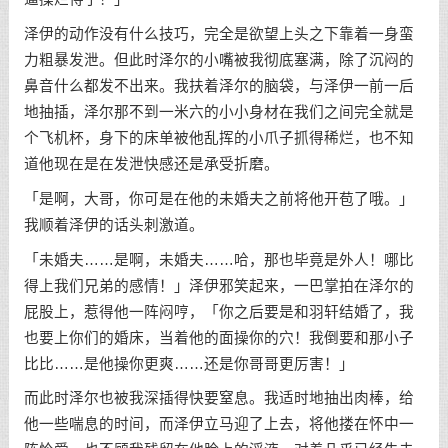
泽伊的动作没有什么技巧，完全是欲望上头之下靠着一身蛮
力粗暴发泄。但此时泽尔的小嘴被我彻底塞满，除了沉闷的
鼻音什么都发不出来。我扶着泽尔的脑袋，与泽伊一前一后
地抽插，泽尔那不到一米六的小小身材在我们之间完全就是
个飞机杯，身下的床单被他乱挥的小爪子抓得稀烂，也不知
道他现在是在发泄快感还是承受折磨。
「是啊，大哥，你可是在他的未婚夫之前将他开苞了哦。」
我顺着泽伊的话头刺激道。
「未婚夫……是啊，未婚夫……哈，那也毕竟是外人！哪比
得上我们兄弟的感情！」泽伊邪笑起来，一巴掌拍在泽尔的
屁股上，惹得他一阵闷哼，「你之后要是和羽轩结婚了，我
也要上你们的婚床，当着他的面操你的穴！我倒要和那小子
比比……是他操你更爽……还是你哥哥更厉害！」
而此时泽尔也被我深插得快要窒息。我适时地抽出肉棒，给
他一些喘息的时间，而泽伊立马迎了上去，将他搂在怀中一