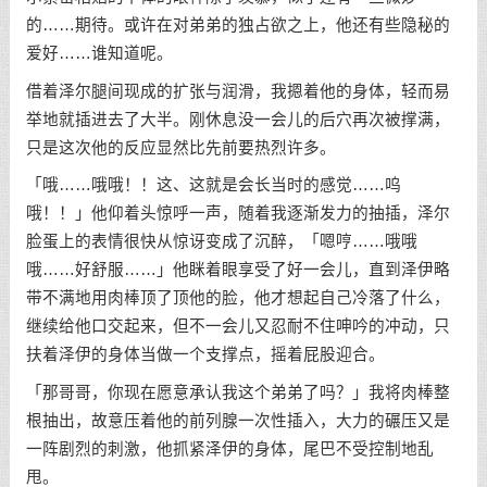
的……期待。或许在对弟弟的独占欲之上，他还有些隐秘的
爱好……谁知道呢。
借着泽尔腿间现成的扩张与润滑，我摁着他的身体，轻而易
举地就插进去了大半。刚休息没一会儿的后穴再次被撑满，
只是这次他的反应显然比先前要热烈许多。
「哦……哦哦！！这、这就是会长当时的感觉……呜
哦！！」他仰着头惊呼一声，随着我逐渐发力的抽插，泽尔
脸蛋上的表情很快从惊讶变成了沉醉，「嗯哼……哦哦
哦……好舒服……」他眯着眼享受了好一会儿，直到泽伊略
带不满地用肉棒顶了顶他的脸，他才想起自己冷落了什么，
继续给他口交起来，但不一会儿又忍耐不住呻吟的冲动，只
扶着泽伊的身体当做一个支撑点，摇着屁股迎合。
「那哥哥，你现在愿意承认我这个弟弟了吗？」我将肉棒整
根抽出，故意压着他的前列腺一次性插入，大力的碾压又是
一阵剧烈的刺激，他抓紧泽伊的身体，尾巴不受控制地乱
甩。