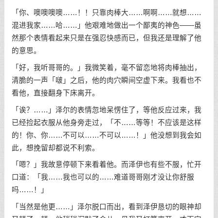
「你、噢噢噢噢……！！只靠肉棒大……啊啊……就想……
混进我家……哈……」他艰难地做出一个鄙夷的神色——虽
然那个表情看起来只是在强忍快感而已，但我还是理解了他
的意思。
「好，我听哥哥的。」我微笑着，毫不留恋地将肉棒抽出，
清脆的一声「啵」之后，他的肉穴瞬间空虚下来。我看也不
看他，直接翻身下床离开。
「诶？……」泽尔的表情忽地呆愣住了，等他反应过来，我
已经捡起衣服从他身旁走过，「不……等等！不应该是这样
的！你、你……不可以……不可以……！」他没想到我会如
此，想挽留却都说不利索。
「嗯？」我故意停顿下来看着他。而泽伊也有些不服，忙开
口道：「我……我也可以的……难道哥哥刚才没让你舒服
吗……！」
「当然是他更……」泽尔脱口而出，看到泽伊恳切的眼神却