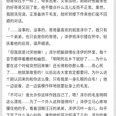
但是现在不一样了，母亲出差，父亲加班，刚刚好他最亲密
的好哥哥又回了家，他不整点什么活儿反而不正常。果然，
我刚洗完澡，正准备烘干毛发，就听到楼下传来他们毫不回
避的对话。
「……没事的，没事的，哥哥最喜欢的就是泽尔了，我只有
一个弟弟，也只会是你的哥哥。」泽伊将泽尔搂在怀中，轻
抚着他的后背，温声细语。
「但我就是讨厌他嘛！」泽尔把脑袋埋在泽伊的怀里，每个
音节都带着撒娇和幽怨，「明明死在乡下就好了……为什么
要在这个时候突然回来嘛！还长得和你那么像……恶心死
了……他就是故意的！以后出去大家肯定都要问，为什么这
个刚认回来的和你这么像，只有我是一身扎眼的白毛！」他
一边说着，还一边装模作样地就要扯身上的毛发。
「不可以！谁允许你这样作践自己了，嗯？泽尔的毛发明明
这么漂亮……为了一个外人这样值得吗？」泽伊立马心疼地
攥住他的手，看着泪眼汪汪的弟弟，泽伊沉吟一会儿，似乎
下定了什么决心似的，凑到他的耳边低语了几句。泽尔的表