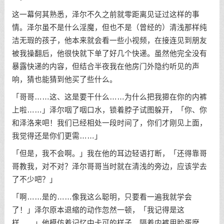
这一幕何其熟悉，泽尔不久之前就零距离见证过这样的事
情。泽尔虽不是什么淫魔，但也不是（曾经的）清浅那样纯
洁无瑕的孩子，他本来就会看一些小视频，在接连见到朋友
被我操翻后，他很快就下单了好几个快递。虽然他完全没有
暴露快递的内容，但结合半夜我在他房门外隐约听见的声
响，猜也能猜到他买了些什么。
「哥哥……这、这是要干什么……为什么把我摁在你的内裤
上啦……」泽尔咽了咽口水，锁着脖子试图躲开，「你、你
和泽洛来吧！我们已经相处一段时间了，你们才刚见上面，
我觉得还是你们更需……」
「但是，我不会啊。」我在他的耳边轻语打断，「还得靠哥
哥教我，对不对？泽尔哥哥当时就在清浅的旁边，应该学去
了不少吧？」
「啊……是的……像我这么聪明，只要看一遍我就学会
了！」泽尔原本退缩的动作忽然一顿，「我记得是这
样……」他模仿着记忆中卡可的样子，隔着内裤用脸蛋摩