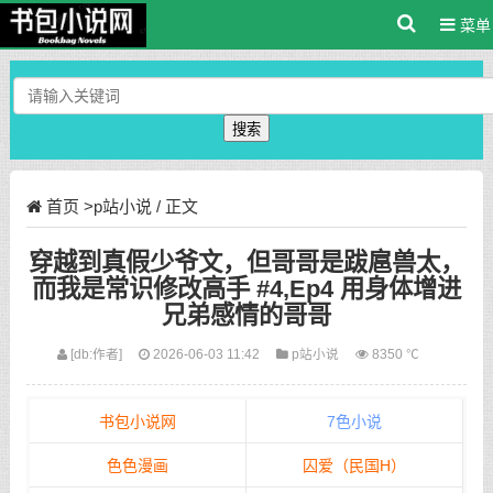
菜单
搜索
首页
>
p站小说
/ 正文
穿越到真假少爷文，但哥哥是跋扈兽太，
而我是常识修改高手 #4,Ep4 用身体增进
兄弟感情的哥哥
[db:作者]
2026-06-03 11:42
p站小说
8350 ℃
书包小说网
7色小说
色色漫画
囚爱（民国H）