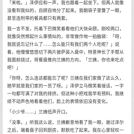
「来啦。」泽伊应和一声，我也跟着一起坐下。但两人就像
没看到我似的，自顾自地分了起来。我朝袋子里瞥了一眼，
甚至连附带的餐具都只有两套。
我一言不发，托着下巴微笑着看他们大快朵颐。刚咬两口，
就像突然想起什么事情似的，非常做作地一拍脑袋：「呀，
我就说忘记什么了……怎么能只有我们两个人吃呢？」说
着，他慢慢悠悠切下两片披萨装入盘中，特意伸长了手臂从
我面前绕过，将餐盘推向兰姨的方向，「兰姨，你也来吃点
吧！」
「你呀，怎么连这都能忘了呢？兰姨在我们家做了这么久，
她早就是我们家的一员了呀。」泽伊立马微笑着接话，一字
一句都写满了对我的排挤。但这种小把戏我早有预料。我继
续不动声色地看着他们，脸上的表情依旧没有变化。
「小少爷……」兰姨低声开口。
「没事。」听我这么说，兰姨歉意地看了我一眼，谢过泽尔
之后，端着盘子回到厨房，默默吃了起来。我在心里轻叹一