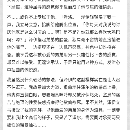
下摩擦，这种屈辱的感觉似乎反而成了他专属的催情药。
不……或许不止专属于他。「泽洛。」泽伊轻轻唤了我一
声，我立马会意，抬脚给他腾出位置，「你每天对我说的讨
厌他就是这么讨厌的……嗯？是不是？你就那么喜欢大鸡巴
吗？嗯？」泽伊掐起弟弟的脸蛋，狼屌毫不留情地直接插进
他的嘴里，一边挺腰还在一边低声怒骂，神色中却难掩兴
奋。他享受这种被心爱的弟弟用另一只雄性比下去的感觉，
却又难以接受、更遑论承认，于是只能用这种方式，发泄心
中扭曲的愉悦感。
我虽然没什么较劲的想法，但泽伊的这副模样实在是让人忍
不住逗弄。我故意加大力道，狠命地往泽尔的敏感点上操，
他爽得直翻白眼，想要喘息呻吟却又被泽伊堵死，窒息的痛
苦与绝顶的性爱快感折磨得他欲仙欲死。果不其然，泽伊立
马接受了我的挑衅，以他最爱的弟弟的身体为道具，一副非
要和我比个高低的样子，只是苦了泽尔，需要同时承受两只
雄性的粗暴抽插……