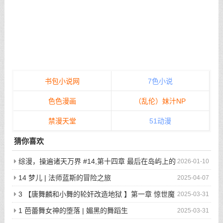
男女通吃主动出击，这次吃上好的了
书包小说网
7色小说
色色漫画
（乱伦）妹汁NP
禁漫天堂
51动漫
猜你喜欢
综漫，操遍诸天万界 #14,第十四章 最后在岛屿上的
2026-01-10
狂欢派对
14 梦儿 | 法师蓝斯的冒险之旅
2025-04-07
3 【唐舞麟和小舞的轮奸改造地狱 】第一章 惊世魔
2025-03-31
王现身 | 斗罗大陆同人
1 芭蕾舞女神的堕落 | 媚黑的舞蹈生
2025-03-31