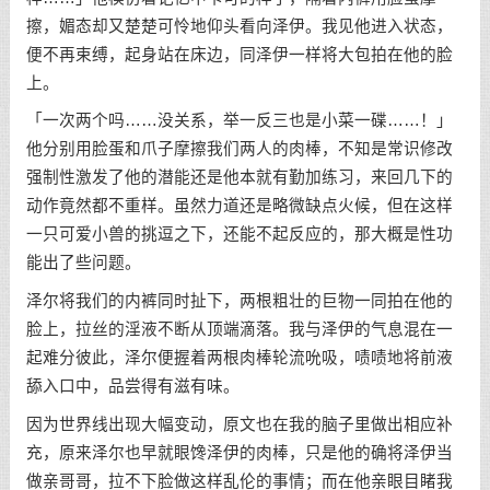
擦，媚态却又楚楚可怜地仰头看向泽伊。我见他进入状态，
便不再束缚，起身站在床边，同泽伊一样将大包拍在他的脸
上。
「一次两个吗……没关系，举一反三也是小菜一碟……！」
他分别用脸蛋和爪子摩擦我们两人的肉棒，不知是常识修改
强制性激发了他的潜能还是他本就有勤加练习，来回几下的
动作竟然都不重样。虽然力道还是略微缺点火候，但在这样
一只可爱小兽的挑逗之下，还能不起反应的，那大概是性功
能出了些问题。
泽尔将我们的内裤同时扯下，两根粗壮的巨物一同拍在他的
脸上，拉丝的淫液不断从顶端滴落。我与泽伊的气息混在一
起难分彼此，泽尔便握着两根肉棒轮流吮吸，啧啧地将前液
舔入口中，品尝得有滋有味。
因为世界线出现大幅变动，原文也在我的脑子里做出相应补
充，原来泽尔也早就眼馋泽伊的肉棒，只是他的确将泽伊当
做亲哥哥，拉不下脸做这样乱伦的事情；而在他亲眼目睹我