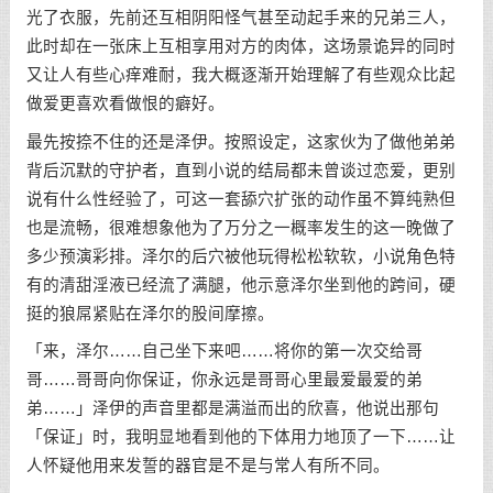
光了衣服，先前还互相阴阳怪气甚至动起手来的兄弟三人，
此时却在一张床上互相享用对方的肉体，这场景诡异的同时
又让人有些心痒难耐，我大概逐渐开始理解了有些观众比起
做爱更喜欢看做恨的癖好。
最先按捺不住的还是泽伊。按照设定，这家伙为了做他弟弟
背后沉默的守护者，直到小说的结局都未曾谈过恋爱，更别
说有什么性经验了，可这一套舔穴扩张的动作虽不算纯熟但
也是流畅，很难想象他为了万分之一概率发生的这一晚做了
多少预演彩排。泽尔的后穴被他玩得松松软软，小说角色特
有的清甜淫液已经流了满腿，他示意泽尔坐到他的跨间，硬
挺的狼屌紧贴在泽尔的股间摩擦。
「来，泽尔……自己坐下来吧……将你的第一次交给哥
哥……哥哥向你保证，你永远是哥哥心里最爱最爱的弟
弟……」泽伊的声音里都是满溢而出的欣喜，他说出那句
「保证」时，我明显地看到他的下体用力地顶了一下……让
人怀疑他用来发誓的器官是不是与常人有所不同。