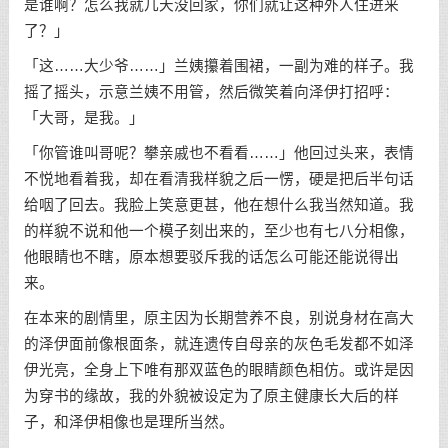
是谁啊？怎么我就几天没回家，你们就让这种外人住进来
了？」
「这……大少爷……」兰姨攥着围裙，一副为难的样子。我
摇了摇头，示意兰姨不用管，然后微笑着向泽伊打招呼：
「大哥，是我。」
「你管谁叫哥呢？攀亲戚也不看看……」他回过头来，表情
不悦地看着我，却在看清我样貌之后一愣，硬是把后半句话
给咽了回去。我脸上笑意更甚，他在想什么我当然知道。我
的样貌不说和他一个模子刻出来的，至少也有七八分相像，
他眼睛也不瞎，原本想要驳斥我的话怎么可能还能说得出
来。
在本来的剧情里，原主因为长期营养不良，别说身材在高大
的泽伊面前像根面条，就连遗传自母亲的灰色毛发都不如泽
伊光亮，全身上下唯有那双蓝色的眼睛颜色相仿。或许是因
为穿书的缘故，我的外貌被设定为了原主健康长大后的样
子，和泽伊相像也是理所当然。