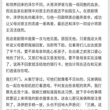
和领养回来的泽尔不同，大哥泽伊是与我一母同胞的血亲，
但这血亲在剧情中对原主的态度还不如陌生人。在原剧情
中，泽伊处处向着泽尔，与他一同颠倒黑白搬弄是非，成功
让父母对原主的态度一差再差，最后还和泽尔一同设计将原
主活活烧死。
而这是剧情中我第一次与他见面。原因无他，只是我这大哥
听说父母要把我接回家，当即甩下脸，拉着哥们儿出去旅游
了半个月。要不是母亲到底心系孩子，在出差之前苦口婆心
地劝了好久，又是打电话又是发短信，要不是母亲实在没辙
了，说再不回家就冻结他的银行卡，他估计现在还在和兄弟
们逍遥自在呢。
我打开门，从客厅穿过，可他们就像看不见似的，兄弟俩贴
在一起在电视机前打着游戏，不时发出些亲昵的笑声。我打
算先去洗个澡，保姆兰姨知道我有这习惯，放下手中的事情
就要迎上来将我的脏衣服拿去洗，这会儿那兄弟俩倒是注意
到了，泽伊把手柄一放，头也不回地大声质问：「兰姨，这