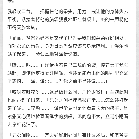
来。
我轻叹口气，一把握住他的拳头，用力一拽让他的身体失去
平衡，紧接着将他的脑袋狠狠地砸在餐桌上，咚的一声将他
砸得天旋地转。
「哥哥，爸爸妈妈不是交代了吗？要我们和弟弟好好相处。
面对弟弟的请教，身为哥哥当然应该亲身示范啊。」泽尔也
站了起来，一脸认真地对泽伊说道。
「嘶……呃……」泽伊捂着自己晕眩的脑袋，撑着桌子勉强
站起，即使他疼得呲牙咧嘴，也还是能看出他的眼神里充满
了震惊，「泽、泽尔……？你之前不是还说……」
「哎呀哎呀哎呀……这是做什么啊，几位少爷！」兰姨此时
也闻声赶了出来，「兄弟之间拌拌嘴很正常……怎么还打起
来了呢……哎哟……」泽伊毕竟也是他看着长大的孩子，她
紧张又心疼地检查着泽伊的脑袋，见问题不大，立马小跑着
去拿红花油了。
「兄弟间啊……一定要好好相处啊！有什么矛盾，和老爷夫