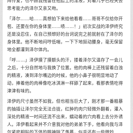
阵怜爱，也不顾我残留在他脸上的淫液，对着几乎已经失去
思考能力的泽尔又亲又吻。
「泽尔……哈……真想拍下来给他看看……哥哥不仅给你开
苞、还要在你的身体里……啧……！」初次实战的泽伊终究
还是没忍住，在自己预想好的台词说完之前就射在了泽尔的
身体里。他不断地闷哼低喘，一下下地挺动腰身，毫无保留
地全都灌到泽尔体内。
「呼……」泽伊摸了摸额头的汗，搂着泽尔又温存了一会儿
之后，十分自然地与我换了位置。他的肉棒上还残留着白浊
的精液，凑到泽尔嘴边的时候，他的小鼻子很明显地动了
动，捧着他的肉棒像吃冰淇淋一样舔了起来，看那表情吃得
津津有味的。
泽伊的尺寸虽然不如我，但也相当巨大了，刚才那一番粗暴
的抽插让泽尔完全无法合拢，红肿的肉穴轻微外翻着，灌入
深处的精液一时间还流不出来，蠕动着的穴肉看上去分外诱
人。泽伊看起来并不介意我对他的弟弟下手，他看向我与泽
尔紧密相贴的下体的眼神除了羡慕，似乎还有一些微妙