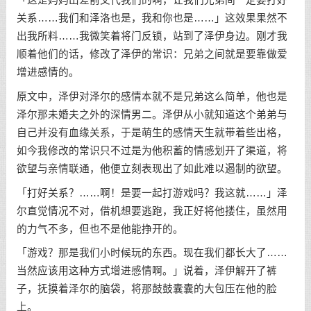
关系……我们和泽洛也是，我和你也是……」这效果果然不
出我所料……我微笑着将门反锁，站到了泽伊身边。刚才我
顺着他们的话，修改了泽伊的常识：兄弟之间就是要靠做爱
增进感情的。
原文中，泽伊对泽尔的感情本就不是兄弟这么简单，他也是
泽尔那未婚夫之外的深情男二。泽伊从小就知道这个弟弟与
自己并没有血缘关系，于是萌生的感情天生就带着些出格，
如今我修改的常识只不过是为他积蓄的情感划开了渠道，将
欲望与亲情联通，他便立刻表现出了如此难以遏制的欲望。
「打好关系？……啊！是要一起打游戏吗？我这就……」泽
尔直觉情况不对，借机想要逃跑，我正好将他搂住，虽然用
的力气不多，但也不是他能挣开的。
「游戏？那是我们小时候玩的东西。现在我们都长大了……
当然应该用这种方式增进感情啊。」说着，泽伊解开了裤
子，抚摸着泽尔的脑袋，将那鼓鼓囊囊的大包压在他的脸
上。