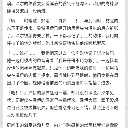
嗅。泽尔的体香夹杂着淫液的香气十分勾人，泽伊的肉棒都
硬得又流出一股前液。
「啊……呜哦哦！好羞……哥哥……！」与此同时，黏腻的
水声不断传来，显然泽伊已经开始用舌头为泽尔的后穴扩张
了。泽尔被舔得失了神，一下都忘记了手上的动作，我用肉
棒拍了拍他的脸蛋，他才呆愣愣地含住前端舔舐起来。
「……这样……」我悄悄凑过去，低声对他说了些小技巧，
他一边用模糊的声音说着「我是哥哥不用你教」，一边抚着
泽伊的肉棒照做起来。只见他一边吮吸我的狼屌，一边用指
尖在泽伊的肉棒上摸索，而当触碰到马眼时，他用食指在周
围打了个圈，旋即借着前液的润滑直接将手指插了进去。
「唔！！」泽伊的身体猛地一震，却并没有挣脱。泽尔见
状，便继续在泽伊的尿道里抽插起来。泽伊大概一辈子没想
过自己会被这样玩弄，但感觉意外地还不错，甚至还时不时
主动地挺动几下。
房间里的温度逐渐升高，内外同时感到的燥热让我们逐渐脱