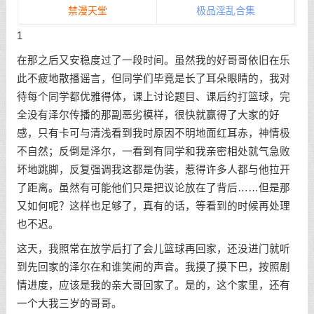
禁漫天堂
极品淫乱合集
1
在那之后又安稳度过了一段时间。虽然我的好哥哥依旧在乐
此不疲地散播谣言，但同学们毕竟是长了耳朵眼睛的，我对
待每个同学都优雅得体，课上讨论题目、课后约打篮球，完
全没有泽尔传播的那副恶劣模样，很快就赢得了大家的好
感，只有卡可与清浅看到我时原因不明地面红耳赤，神情极
不自然；反倒是泽尔，一看到有同学和我亲密相处就气急败
坏地跳脚，反复强调我这都是伪装，惹得许多人都与他拉开
了距离。虽然有可能他们只是把议论放在了背后……但是那
又如何呢？这样也足够了，真有的话，等看到的时候再处理
也不迟。
这天，我照常在放学后打了会儿篮球再回家，还没进门就听
到先回家的泽尔在和谁笑闹的声音。我摸了摸下巴，按照剧
情进度，应该是我的亲大哥回家了。是的，这个家里，还有
一个大我三岁的哥哥。