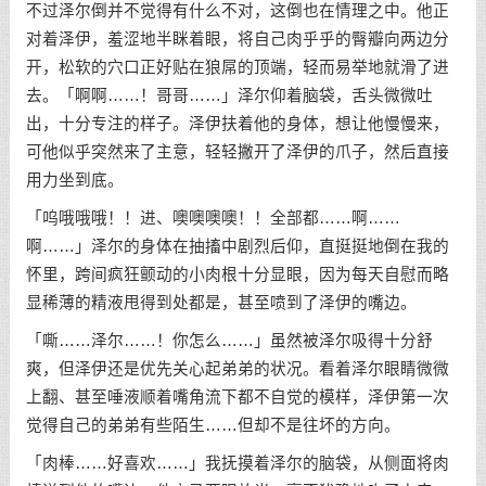
不过泽尔倒并不觉得有什么不对，这倒也在情理之中。他正
对着泽伊，羞涩地半眯着眼，将自己肉乎乎的臀瓣向两边分
开，松软的穴口正好贴在狼屌的顶端，轻而易举地就滑了进
去。「啊啊……！哥哥……」泽尔仰着脑袋，舌头微微吐
出，十分专注的样子。泽伊扶着他的身体，想让他慢慢来，
可他似乎突然来了主意，轻轻撇开了泽伊的爪子，然后直接
用力坐到底。
「呜哦哦哦！！进、噢噢噢噢！！全部都……啊……
啊……」泽尔的身体在抽搐中剧烈后仰，直挺挺地倒在我的
怀里，跨间疯狂颤动的小肉根十分显眼，因为每天自慰而略
显稀薄的精液甩得到处都是，甚至喷到了泽伊的嘴边。
「嘶……泽尔……！你怎么……」虽然被泽尔吸得十分舒
爽，但泽伊还是优先关心起弟弟的状况。看着泽尔眼睛微微
上翻、甚至唾液顺着嘴角流下都不自觉的模样，泽伊第一次
觉得自己的弟弟有些陌生……但却不是往坏的方向。
「肉棒……好喜欢……」我抚摸着泽尔的脑袋，从侧面将肉