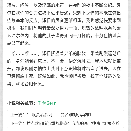
粗喘、闷哼，以及淫靡的水声，在寂静的夜中不断交织。泽
尔在我们的合力进攻下近乎昏迷，只剩下身体的本能在做出
些最基本的反应。泽伊的声音逐渐粗重，我也感觉快要来到
极限，我们同时朝着最深处用力一顶，炽热的浓精水泵般灌
入泽尔体内，将他的肚子灌得如同十月怀胎，十分色情地高
高鼓了起来。
「哈……呼……」泽伊抚摸着弟弟的脑袋，带着剧烈运动后
的一身汗躺倒在床上，不一会儿便沉沉睡去。我本想就此离
开，却发现刚才情欲上头时下意识地将球结塞了进去，现在
已经彻底卡死。既然如此，我也懒得折腾，找了个舒适的姿
势，就地合眼休息。
小说相关章节：
千翎Serin
上一篇：：
赋灵者系列——受苦难的小英雄1
下一篇：
拉克丝阴暗沉重的秘密：我光的恋足往事 #3,拉克丝