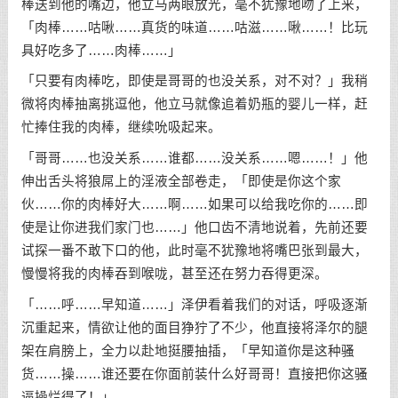
棒送到他的嘴边，他立马两眼放光，毫不犹豫地吻了上来，
「肉棒……咕啾……真货的味道……咕滋……啾……！比玩
具好吃多了……肉棒……」
「只要有肉棒吃，即使是哥哥的也没关系，对不对？」我稍
微将肉棒抽离挑逗他，他立马就像追着奶瓶的婴儿一样，赶
忙捧住我的肉棒，继续吮吸起来。
「哥哥……也没关系……谁都……没关系……嗯……！」他
伸出舌头将狼屌上的淫液全部卷走，「即使是你这个家
伙……你的肉棒好大……啊……如果可以给我吃你的……即
使是让你进我们家门也……」他口齿不清地说着，先前还要
试探一番不敢下口的他，此时毫不犹豫地将嘴巴张到最大，
慢慢将我的肉棒吞到喉咙，甚至还在努力吞得更深。
「……呼……早知道……」泽伊看着我们的对话，呼吸逐渐
沉重起来，情欲让他的面目狰狞了不少，他直接将泽尔的腿
架在肩膀上，全力以赴地挺腰抽插，「早知道你是这种骚
货……操……谁还要在你面前装什么好哥哥！直接把你这骚
逼操烂得了！」