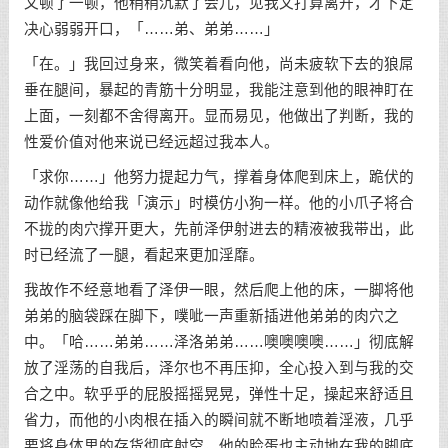
又顿了一顿，他稍稍沉默了会儿，见我又打算离开，才下定
决心弱弱开口，「……弟、弟弟……」
「在。」我回过身来，微笑着看向他，尚未疲软下去的狼屌
垂在腿间，暴起的青筋十分明显，我能注意到他的眼神盯在
上面，一刻都不舍得离开。显而易见，他做出了判断，我的
性爱价值对他来说已经远超过我本人。
「求你……」他努力提起力气，撑着身体爬到床上，跪伏的
动作就像他给我「演示」时模仿小狗一样。他的小爪子将合
不拢的肉穴撑开更大，先前泽伊射进去的精液被我带出，此
时已经流了一腿，看起来更加淫靡。
我故作不经意地看了泽伊一眼，然后爬上他的床，一脚将他
弟弟的脑袋踩在脚下，噗呲一声重新插进他弟弟的肉穴之
中。「哈……弟弟……泽洛弟弟……噢噢噢噢……」彻底解
放了淫荡的自我后，泽尔也不再压抑，全心投入到与我的交
合之中。软乎乎的屁股摇摇晃晃，弹性十足，操起来舒适且
省力，而他的小肉根在插入的瞬间就不断地喷着淫液，几乎
要将身体里的存货彻底射空，他的脸蛋也主动地在我的脚底