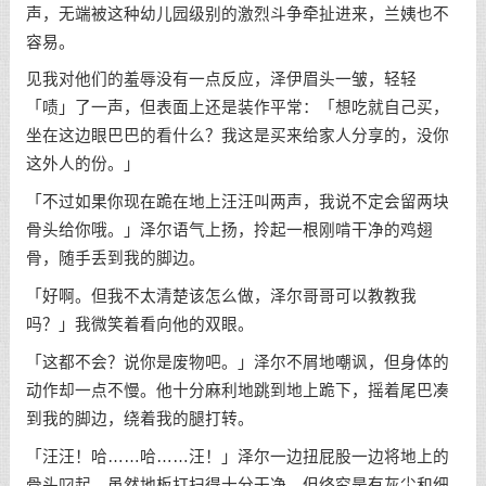
声，无端被这种幼儿园级别的激烈斗争牵扯进来，兰姨也不
容易。
见我对他们的羞辱没有一点反应，泽伊眉头一皱，轻轻
「啧」了一声，但表面上还是装作平常：「想吃就自己买，
坐在这边眼巴巴的看什么？我这是买来给家人分享的，没你
这外人的份。」
「不过如果你现在跪在地上汪汪叫两声，我说不定会留两块
骨头给你哦。」泽尔语气上扬，拎起一根刚啃干净的鸡翅
骨，随手丢到我的脚边。
「好啊。但我不太清楚该怎么做，泽尔哥哥可以教教我
吗？」我微笑着看向他的双眼。
「这都不会？说你是废物吧。」泽尔不屑地嘲讽，但身体的
动作却一点不慢。他十分麻利地跳到地上跪下，摇着尾巴凑
到我的脚边，绕着我的腿打转。
「汪汪！哈……哈……汪！」泽尔一边扭屁股一边将地上的
骨头叼起，虽然地板打扫得十分干净，但终究是有灰尘和细