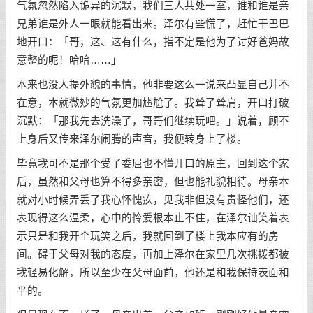
气氛忽然陷入诡异的沉默，我们三人共处一室，谁和谁是亲
兄弟谁是外人一眼就能看出来。泽尔有些慌了，赶忙干巴巴
地开口：「哥，这、这有什么，指不定是他为了讨好爸妈故
意整的呢！哈哈……」
本来也没人提外貌的事情，他非要这么一说来凸显自己并不
在意，本就微妙的气氛更加尴尬了。我耸了耸肩，开口打破
沉默：「那我先去洗澡了，哥哥们继续玩吧。」说着，顾不
上身后又传来泽尔闹腾的声音，我便转身上了楼。
毕竟我可不是那个受了委屈也不懂开口的原主，回到这个家
后，虽然和父母也算不得多亲密，但也能礼貌相待。母亲本
就对小时候弄丢了我心怀愧疚，见我非但没有责怪他们，还
表现得这么温柔，心中的怜爱根本止不住，在泽尔讪笑着表
示只是和我开个玩笑之后，我就回到了楼上我本应有的房
间。碍于父母对我的态度，再加上泽尔在家里几次挑拨都被
我轻易化解，所以至少在父母面前，他还是和我保持表面和
平的。