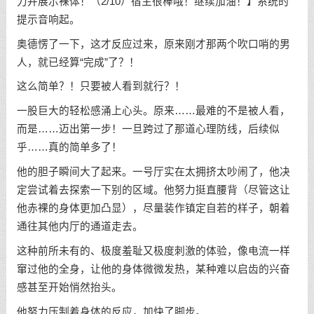
力并展示裸体！（2/10）宿主很棒哦！继续加油！】系统的
提示音响起。
奥德愣了一下，这才反应过来，原来刚才那两个吹口哨的男
人，就已经算“完成”了？！
这么简单？！只要被人看到就行？！
一股巨大的轻松感涌上心头。原来……最难的不是被人看，
而是……迈出第一步！一旦跨过了那道心理防线，后续似
乎……真的简单多了！
他的胆子瞬间大了起来。一号厅实在太拥挤太吵闹了，他决
定尝试着去探索一下别的区域。他努力挺直腰背（尽管这让
他赤裸的身体更加凸显），尽量装作镇定自若的样子，朝着
通往其他内厅的通道走去。
这种前所未有的、极度羞耻又极度刺激的体验，像电流一样
窜过他的全身，让他的身体微微发热，某种难以启齿的兴奋
感甚至开始悄然抬头。
他努力压制着身体的反应，加快了脚步。