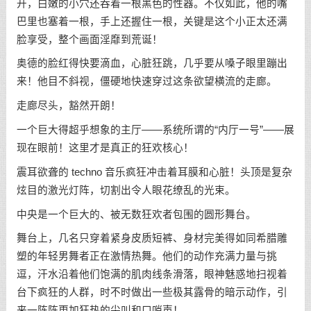
开，白嫩的小穴还吞着一根黑色的性器。不仅如此，他的嘴
巴里也塞着一根，手上还握住一根，关键是这个小正太还满
脸享受，整个画面淫靡到荒诞！
奥德的脸红得快要滴血，心脏狂跳，几乎要从嗓子眼里蹦出
来！他目不斜视，僵硬地快速穿过这条欲望横流的走廊。
走廊尽头，豁然开朗！
一个巨大得超乎想象的主厅——系统所谓的“内厅一号”——展
现在眼前！这里才是真正的狂欢核心！
震耳欲聋的 techno 音乐疯狂冲击着耳膜和心脏！头顶是复杂
炫目的激光灯阵，切割出令人眼花缭乱的光束。
中央是一个巨大的、被无数狂欢者包围的圆形舞台。
舞台上，几名只穿着紧身皮质短裤、身材完美得如同希腊雕
塑的年轻男舞者正在激情热舞。他们的动作充满力量与挑
逗，汗水沿着他们饱满的肌肉线条滑落，眼神魅惑地扫视着
台下疯狂的人群，时不时做出一些极其露骨的暗示动作，引
来一阵阵更加狂热的尖叫和口哨声！