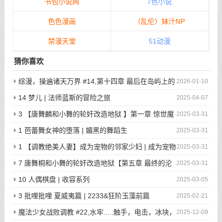
书包小说网
7色小说
色色漫画
（乱伦）妹汁NP
禁漫天堂
51动漫
猜你喜欢
综漫，操遍诸天万界 #14,第十四章 最后在岛屿上的
2026-01-10
狂欢派对
14 梦儿 | 法师蓝斯的冒险之旅
2025-04-07
3 【唐舞麟和小舞的轮奸改造地狱 】第一章 惊世魔
2025-03-31
王现身 | 斗罗大陆同人
1 芭蕾舞女神的堕落 | 媚黑的舞蹈生
2025-03-31
1 【调教绝美人妻】成为宠物的邻家少妇 | 成为宠物
2025-03-31
的邻家少妇
7 唐舞桐和小舞的轮奸改造地狱【第五章 最终的沦
2025-03-31
陷】 | 斗罗大陆同人
10 人偶棋盘 | 收容系列
2025-03-05
3 批哩批哩 夏威夷篇 | 2233&狂阶玉藻前篇
2025-02-21
魔法少女战败调教 #22,水牢.....触手，电击，冰块，
2025-12-09