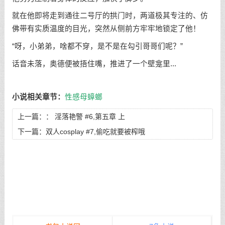
就在他即将走到通往二号厅的拱门时，两道极其专注的、仿
佛带有实质温度的目光，突然从侧前方牢牢地锁定了他！
“呀，小弟弟，啥都不穿，是不是在勾引哥哥们呢？”
话音未落，奥德便被捂住嘴，推进了一个壁龛里...
小说相关章节：
性感母蟑螂
上一篇：：
淫落艳警 #6,第五章 上
下一篇：
双人cosplay #7,偷吃就要被榨哦