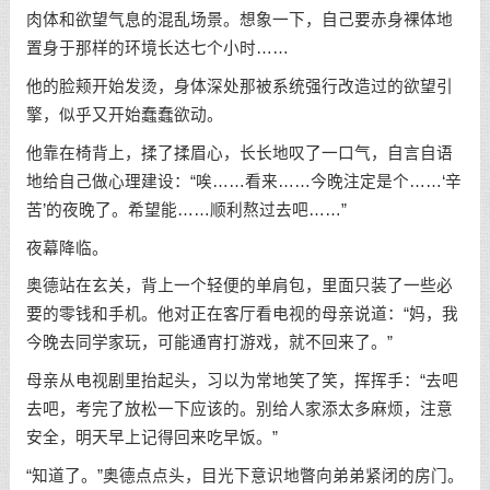
肉体和欲望气息的混乱场景。想象一下，自己要赤身裸体地
置身于那样的环境长达七个小时……
他的脸颊开始发烫，身体深处那被系统强行改造过的欲望引
擎，似乎又开始蠢蠢欲动。
他靠在椅背上，揉了揉眉心，长长地叹了一口气，自言自语
地给自己做心理建设：“唉……看来……今晚注定是个……‘辛
苦’的夜晚了。希望能……顺利熬过去吧……”
夜幕降临。
奥德站在玄关，背上一个轻便的单肩包，里面只装了一些必
要的零钱和手机。他对正在客厅看电视的母亲说道：“妈，我
今晚去同学家玩，可能通宵打游戏，就不回来了。”
母亲从电视剧里抬起头，习以为常地笑了笑，挥挥手：“去吧
去吧，考完了放松一下应该的。别给人家添太多麻烦，注意
安全，明天早上记得回来吃早饭。”
“知道了。”奥德点点头，目光下意识地瞥向弟弟紧闭的房门。