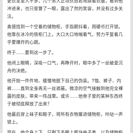
更衣室里人不多，几个男人正坦然自若地换着衣服，看到他
冲进来，也只是瞥了一眼，露出了然的笑容，并没有过多关
注。
奥德找到一个空着的储物柜，手指颤抖着，用硬币打开锁。
他靠在冰冷的铁柜门上，大口大口地喘着气，努力平复着几
乎要爆炸的心跳。
终于……要到这一步了。
他闭上眼睛，深吸一口气，再睁开时，眼中多了一丝破釜沉
舟的决绝。
他开始一件件地、缓慢地脱下自己的伪装。T恤、裤子、内
裤……直到全身再无一丝遮蔽。微凉的空气接触到他完全裸
露的皮肤，带来一阵战栗。或许……他骨子里的某种东西终
于被彻底释放了出来？
他最后穿上袜子和鞋子，将所有衣物塞进储物柜，咔哒一声
锁上。
现在，他全身上下，只剩下手腕上那块电子表，以及储物柜