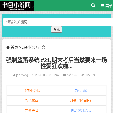
菜单
搜索
首页
>
p站小说
/ 正文
强制堕落系统 #21,期末考后当然要来一场
性爱狂欢啦...
[db:作者]
2026-06-03 11:42
p站小说
1220 ℃
书包小说网
7色小说
色色漫画
囚爱（民国H）
禁漫天堂
极品淫乱合集