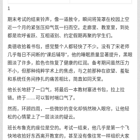
1
期末考试的结束铃声，像一道赦令，瞬间将笼罩在校园上空
近一个月的紧张压抑气氛一扫而空。走廊里、教室里，到处
都是欢呼雀跃、互相道别、约定假期再聚的学生们。
奥德收拾着书包，感觉整个人都轻快了不少。没有了宋老师
几乎每日不间断的“课后辅导”，他的睡眠质量显著提升，黑眼
圈淡了许多，脸色也恢复了健康的红润。备考期间虽然压力
不小，但那种纯粹学术上的焦虑，与之前那种在欲望、羞耻
和系统任务间挣扎的痛苦相比，简直如同天堂。
他长长地舒了一口气，将最后一本教材塞进书包，拉上拉
链。终于……可以暂时喘口气了。
然而，环顾四周，一些微妙的变化却悄然映入眼帘，让他轻
松的心情蒙上了一层淡淡的疑云。
班长布鲁克的座位是空的。考试一结束，他几乎是第一个飞
快地收拾好东西离开教室的，甚至没有像往常一样组织大家