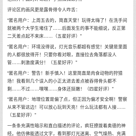
评论区的画风更是露骨得令人咋舌：
“匿名用户：上周五去的，简直天堂！玩得太嗨了！在洗手间
就被两个大学生堵住了……后面发生的事不能细说，反正第
二天差点起不来床……（五星好评）”
“匿名用户：环境没得说，灯光音乐都超有感觉！关键是里面
的人都很放得开！只要你看对眼，直接拉去角落都没人
管……刺激度满分！（五星好评）”
“匿名用户：警告！新手慎入！这里简直是肉食动物的狩猎
场！我看到几个误入的小正太进去差点被吞得骨头都不
剩……不过……嘿嘿……身体还挺嫩！（四星好评）”
“匿名用户：地理位置是偏了点，但正因为偏才安全啊！警察
从来不管这边！可以放心玩到天亮！什么玩法都有人接……
（五星好评）”
一条条充满性暗示和直白描述的评论，疯狂撩拨着奥德的神
经。他仿佛能透过文字，看到那灯光迷离、空气燥热、充满