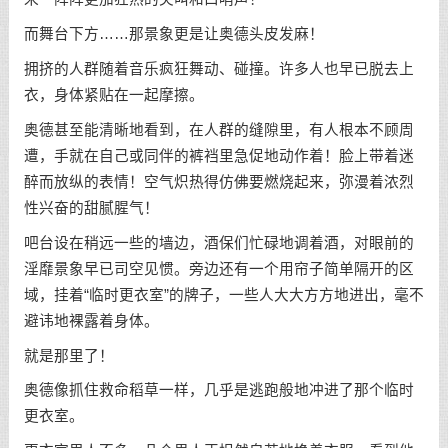
而舞台下方……那景象更是让奥德头皮发麻！
拥挤的人群随着音乐疯狂舞动、碰撞。许多人也早已脱去上
衣，身体紧贴在一起摩擦。
奥德甚至能清晰地看到，在人群的缝隙里，有人根本不顾周
遭，手就在自己或同伴的裤裆里急促地动作着！脸上带着迷
醉而放纵的表情！空气炽热得仿佛要燃烧起来，弥漫着浓烈
性兴奋的甜腻腥气！
吧台设在稍远一些的墙边，酒保们忙碌地调着酒，对眼前的
淫靡景象早已司空见惯。旁边还有一个用帘子简单隔开的区
域，挂着“临时更衣室”的牌子，一些人大大方方地进出，毫不
避讳地裸露着身体。
就是那里了！
奥德像抓住救命稻草一样，几乎是逃跑般地冲进了那个临时
更衣室。