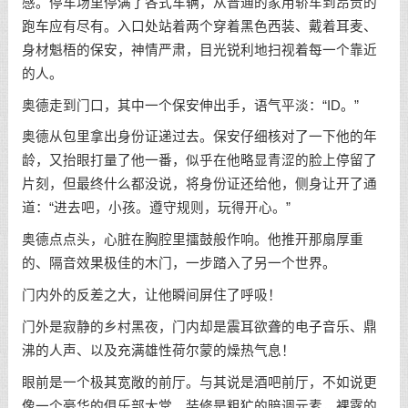
感。停车场里停满了各式车辆，从普通的家用轿车到昂贵的
跑车应有尽有。入口处站着两个穿着黑色西装、戴着耳麦、
身材魁梧的保安，神情严肃，目光锐利地扫视着每一个靠近
的人。
奥德走到门口，其中一个保安伸出手，语气平淡：“ID。”
奥德从包里拿出身份证递过去。保安仔细核对了一下他的年
龄，又抬眼打量了他一番，似乎在他略显青涩的脸上停留了
片刻，但最终什么都没说，将身份证还给他，侧身让开了通
道：“进去吧，小孩。遵守规则，玩得开心。”
奥德点点头，心脏在胸腔里擂鼓般作响。他推开那扇厚重
的、隔音效果极佳的木门，一步踏入了另一个世界。
门内外的反差之大，让他瞬间屏住了呼吸！
门外是寂静的乡村黑夜，门内却是震耳欲聋的电子音乐、鼎
沸的人声、以及充满雄性荷尔蒙的燥热气息！
眼前是一个极其宽敞的前厅。与其说是酒吧前厅，不如说更
像一个豪华的俱乐部大堂。装修是粗犷的暗调元素，裸露的