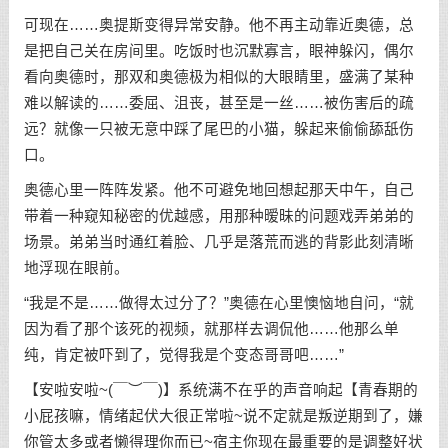
可现在……奥提斯变得异常安静。他不再主动靠近奥德，总
是把自己关在房间里。吃饭时也沉默寡言，眼神躲闪，偶尔
看向奥德时，那双和奥德极为相似的大眼睛里，盛满了某种
难以解读的……委屈、沮丧，甚至是一丝……被伤害后的疏
远？就像一只被无意中踩了尾巴的小猫，躲起来偷偷舔舐伤
口。
奥德心里一阵阵发紧。他不可避免地回想起那天中午，自己
带着一种窥知秘密的优越感，用那种暧昧的问题戏弄弟弟的
场景。弟弟当时通红着脸、几乎是落荒而逃的背影此刻清晰
地浮现在眼前。
“我是不是……做得太过分了？”奥德在心里懊恼地自问，“就
因为看了那个该死的视频，就那样去调侃他……他那么单
纯，肯定被吓到了，觉得我是个变态哥哥吧……”
【安啦安啦~(￣︶￣)】系统满不在乎的声音响起【青春期的
小屁孩嘛，情绪起伏大很正常啦~说不定就是叛逆期到了，嫌
你管太多或者懒得理你而已~宿主你现在最重要的是调整好状