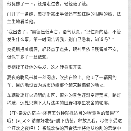
他犹豫了一下，还是走过去，轻轻敲了敲。
门开了一条缝，奥提斯露出半张还有些红肿的眼睛的脸，怯
生生地看着他。
“我出去了，”奥德压低声音，语气认真，“记住哥的话，不管
发生什么事，第一时间告诉我，别自己憋着，知道吗？”
奥提斯抿着嘴唇，轻轻点了点头，眼神里依旧残留着不安，
但似乎多了一丝依赖。
奥德揉了揉他的头发，这才转身离开家。
夏夜的晚风带着一丝闷热，吹拂在脸上。他叫了一辆网约
车，目的地设置为城市边缘那个越来越偏僻的地址。
车辆驶离灯火通明的市区，窗外的景色逐渐变得荒凉，路灯
稀疏，远处只剩下大片漆黑的田野和零星农舍的轮廓。
【叮~亲爱的宿主~还有五分钟就抵达目的地‘亚当的禁果’了
哦！(◕‿◕)✧ 请做好准备~脱下伪装，释放真我，尽情享受这
个狂欢之夜吧！】系统欢快的声音猛地将他从纷乱的思绪中