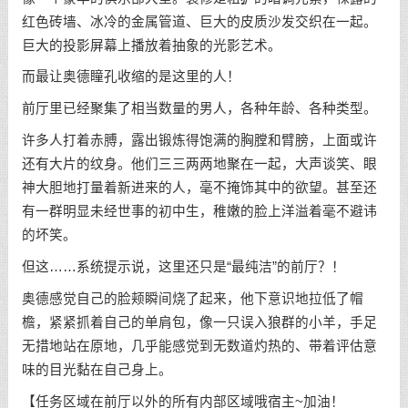
红色砖墙、冰冷的金属管道、巨大的皮质沙发交织在一起。
巨大的投影屏幕上播放着抽象的光影艺术。
而最让奥德瞳孔收缩的是这里的人！
前厅里已经聚集了相当数量的男人，各种年龄、各种类型。
许多人打着赤膊，露出锻炼得饱满的胸膛和臂膀，上面或许
还有大片的纹身。他们三三两两地聚在一起，大声谈笑、眼
神大胆地打量着新进来的人，毫不掩饰其中的欲望。甚至还
有一群明显未经世事的初中生，稚嫩的脸上洋溢着毫不避讳
的坏笑。
但这……系统提示说，这里还只是“最纯洁”的前厅？！
奥德感觉自己的脸颊瞬间烧了起来，他下意识地拉低了帽
檐，紧紧抓着自己的单肩包，像一只误入狼群的小羊，手足
无措地站在原地，几乎能感觉到无数道灼热的、带着评估意
味的目光黏在自己身上。
【任务区域在前厅以外的所有内部区域哦宿主~加油！