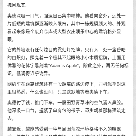
拽回现实。
奥德深吸一口气，强迫自己集中精神。他看向窗外，远处一
片低矮的建筑群逐渐映入眼帘，其中一栋规模颇大的、外观
看起来像是个废弃仓库或大型农庄娱乐中心的建筑格外显
眼。
它的外墙没有任何炫目的霓虹灯招牌，只有入口处一盏昏暗
的白炽灯，照亮着一个极其不起眼的小小木质招牌，上面用
优雅的花体字雕刻着“Adam's Apple”。除此之外，再无任何标
识，低调得近乎诡异。
网约车在距离建筑还有一段距离的路边停下，司机似乎对这
里很熟悉，什么也没问，只是默默地等着奥德下车。
奥德付了钱，推门下车。一股田野青草味的空气涌入鼻腔。
他深吸一口气，握紧了单肩包的带子，迈步朝着那栋建筑走
去。
越靠近，越能感受到一种与周围荒凉环境格格不入的喧嚣