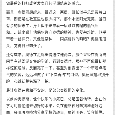
做最后的打扫或者发表几句学期结束的感言。
而且，奥德回想起来，最近这一两周，班长似乎总是戴着口
罩，即使是在教室里也很少摘下。那个永远阳光完美、游刃
有余的优等生，身上似乎笼罩着一层难以言喻的低气压
和……疏离感？他偶尔瞥向奥德的眼神，也复杂难辨，似乎
带着一丝探究，又像是某种……同病相怜的晦暗？奥德甩甩
头，觉得自己想多了。
还有威尔。奥德在走廊里偶遇过他两次。那个曾经在厕所隔
间里有过荒诞交集的学弟，看到奥德时，眼神不再像最初那
样惊慌尴尬，反而亮了一下，甚至对他露出了一个带着点痞
气的笑容，远远地做了个“下次再约”的口型。奥德尴尬地别开
脸，心跳却莫名漏了一拍。
最让奥德在意和不安的，是弟弟奥提斯的变化。
以前的奥提斯，像个快乐的小尾巴，总是围着他转。会在他
学习时偷偷送来切好的水果，会在他熬夜时笨拙地泡好泡
面，会叽叽喳喳地分享学校的趣事，眼神明亮，笑容灿烂。