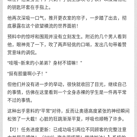
的钥匙环套在手指上。
他再次深吸一口气，推开更衣室的帘子，一步踏了出去，彻
底暴露在这个欲望横流的世界面前！
预料中的惊呼和围观并没有立刻发生。附近的几个男人看到
他，眼神亮了一下，吹了两声轻佻的口哨，发出几句带着赞
赏意味的调侃。
“哇哦~新来的小弟弟？身材不错嘛！”
“挺有胆量啊小子！”
但他们并没有进一步的举动，很快就收回了目光，继续自己
的事情，仿佛在这里看到一个全身赤裸的学生是一件再平常
不过的事情。
这种出乎意料的“平常”对待，反而让奥德高度紧张的神经瞬间
松弛了一大截！心脏的狂跳渐渐平复，呼吸也顺畅了许多。
【叮！任务进度更新：已成功吸引两位不同顾客的完整注意