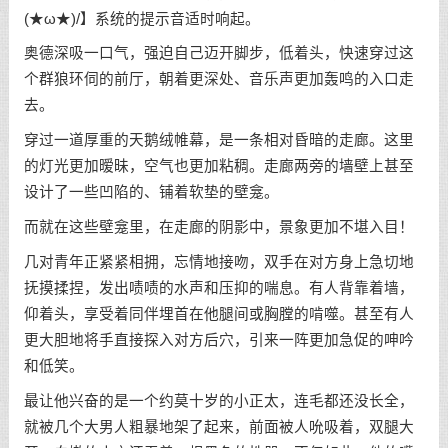
(★ω★)/】系统的提示音适时响起。
奥德深吸一口气，强迫自己迈开脚步，低着头，快速穿过这
个群狼环伺的前厅，朝着更深处、音乐声更加轰鸣的入口走
去。
穿过一道厚重的天鹅绒帷幕，是一条相对昏暗的走廊。这里
的灯光更加暧昧，空气也更加粘稠。走廊两旁的墙壁上甚至
设计了一些凹陷的、铺着软垫的壁龛。
而就在这些壁龛里，在走廊的阴影中，景象更加不堪入目！
几对青年正紧紧相拥，忘情地接吻，双手在对方身上急切地
抚摸揉捏，发出啧啧的水声和压抑的喘息。有人背靠着墙，
仰着头，享受着同伴埋首在他腿间或胸膛的啃噬。甚至有人
更大胆地将手直接探入对方后穴，引来一阵更加急促的呻吟
和低笑。
最让他兴奋的是一个约莫十岁的小正太，连毛都还没长全，
就被几个大男人粗暴地架了起来，前面被人吮吸着，双腿大