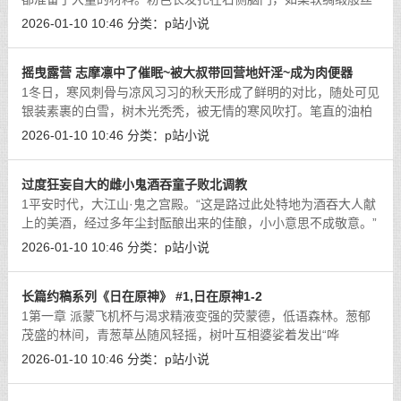
滑细腻，一簇翘立呆毛是女孩的可爱特征，一个人趴在沙发上鼓
2026-01-10 10:46
分类：
p站小说
起红嫩小嘴嘀咕着，名为柚鸟夏的女
[详细]
摇曳露营 志摩凛中了催眠~被大叔带回营地奸淫~成为肉便器
1冬日，寒风刺骨与凉风习习的秋天形成了鲜明的对比，随处可见
银装素裹的白雪，树木光秃秃，被无情的寒风吹打。笔直的油柏
路上，一辆面包车行驶着，车内一男一女分别坐在主副驾驶上，
2026-01-10 10:46
分类：
p站小说
他们有说有笑，聊得不亦乐乎。黑川
[详细]
过度狂妄自大的雌小鬼酒吞童子败北调教
1平安时代，大江山·鬼之宫殿。“这是路过此处特地为酒吞大人献
上的美酒，经过多年尘封酝酿出来的佳酿，小小意思不成敬意。”
一个身材魁梧的僧侣双手合十，跪拜在紫罗兰齐短发的白皙少女
2026-01-10 10:46
分类：
p站小说
面前，在前方不远的地上放置着
[详细]
长篇约稿系列《日在原神》 #1,日在原神1-2
1第一章 派蒙飞机杯与渴求精液变强的荧蒙德，低语森林。葱郁
茂盛的林间，青葱草丛随风轻摇，树叶互相婆娑着发出“哗
哗……”令人心醉的响声，充满生机的绿林中几只可爱松鼠在树上
2026-01-10 10:46
分类：
p站小说
攀爬。地上几片落叶，当中有几个闪烁
[详细]