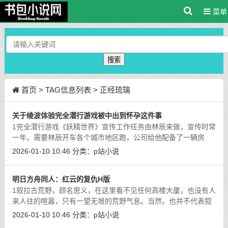
菜单
搜索
首页
> TAG信息列表 > 正经琉璃
关于绫波体验完全潜行游戏被中出到怀孕这件事
1完全潜行游戏《妖精世界》宣传工作任务由林辰来做，宣传时常
一年，需要林辰开车各个城市地区跑，公司给他配备了一辆房
车，潜行设备一应俱全，所有劳务费用公司全包。虽然开车到处
2026-01-10 10:46
分类：
p站小说
跑进行游戏宣传是一件美差，但是要为
[详细]
明日方舟同人：红云的复仇H版
1叙拉古荒野，顾名思义，在这里看不见任何高楼大厦，也没有人
来人往的喧嚣，只有一望无垠的荒野气息。当然，也并不代表叙
拉古没有城市，只是城市与荒野相距较远，身处杂草丛生，风沙
2026-01-10 10:46
分类：
p站小说
时而飞舞，森林危机四伏，伴随时常
[详细]