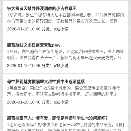
被大贤者囚禁并亵渎调教的小吉祥草王
1须弥城，是位于提瓦特大陆中西部的学城之都，同时拥有葱郁雨
林与荒芜沙土的奇异国度，无数智慧的果实在这里生长、埋葬。
无论是穿越丛林踏上学城的台阶，还是深入沙漠挖掘赤土的遗
2026-01-10 10:46
分类：
p站小说
迹，远道而来的旅者都可以在此获取宝
[详细]
碧蓝航线之冬日露营羞耻play
1冬日，寒气遍布世界每个角落，西北风刮来呼啸寒风，令人寒冷
刺骨，世界变得白茫茫一片，葱郁的树木早已在秋天光秃秃，只
有四季常绿的松树披上了厚厚一层白雪凝聚而成的白大衣。天空
2026-01-10 10:46
分类：
p站小说
偶尔会飘落六边形的是优美雪花，仿
[详细]
母性萝莉魅魔被隔壁大叔性爱中出逐渐堕落
1月夜当空，闪烁灯火的某个城市的一层公寓里传出淫靡的呻吟
声，极为细小，不认真去聆听根本听不见。灯火通明的卧室床
上，一个粉色双马尾长发的幼小女孩正坐在一个体型中等，不肥
2026-01-10 10:46
分类：
p站小说
不瘦的男人身上，女孩全身赤裸，雪白肌
[详细]
碧蓝档案同人：若有爱，即使是老师与学生也没问题吧？
1老师还没来吗？好像快点和老师一起进行浪漫的甜品研究，明明
都准备了大量的材料。粉色长发扎在右侧脑门，如柔软绸缎般丝